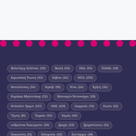
Βολοντίμιρ Ζελένσκι
(30)
Βουλή
(34)
Γάζα
(55)
Ελλάδα
(28)
Ευρωπαϊκή Ένωση
(33)
Εύβοια
(26)
ΗΠΑ
(155)
Θεσσαλονίκη
(56)
Ισραήλ
(95)
Κίνα
(26)
Κρήτη
(36)
Κυριάκος Μητσοτάκης
(32)
Μπενιαμίν Νετανιάχου
(28)
Ντόναλντ Τραμπ
(137)
ΟΗΕ
(129)
Ουκρανία
(70)
Ρωσία
(51)
Τέμπη
(81)
Τουρκία
(32)
Χαμάς
(40)
ανθρώπινα δικαιώματα
(30)
βροχές
(35)
βροχοπτώσεις
(31)
δικαιοσύνη
(51)
δολοφονία
(42)
δυστύχημα
(48)