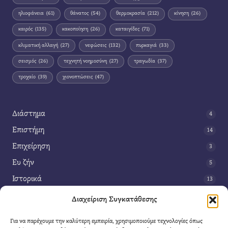
ηλιοφάνεια
(61)
θάνατος
(54)
θερμοκρασία
(212)
κίνηση
(26)
καιρός
(135)
κακοποίηση
(26)
καταιγίδες
(71)
κλιματική αλλαγή
(27)
νεφώσεις
(132)
πυρκαγιά
(33)
σεισμός
(26)
τεχνητή νοημοσύνη
(27)
τραγωδία
(37)
τροχαίο
(39)
χιονοπτώσεις
(47)
Διάστημα
4
Επιστήμη
14
Επιχείρηση
3
Ευ ζήν
5
Ιστορικά
13
Κοινωνία
42
Διαχείριση Συγκατάθεσης
Περιβάλλον
14
Για να παρέχουμε την καλύτερη εμπειρία, χρησιμοποιούμε τεχνολογίες όπως