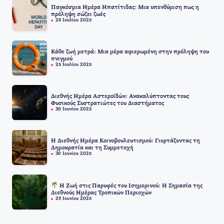
Παγκόσμια Ημέρα Ηπατίτιδας: Μια υπενθύμιση πως η
πρόληψη σώζει ζωές
28 Ιουλίου 2025
Κάθε ζωή μετρά: Μια μέρα αφιερωμένη στην πρόληψη του
πνιγμού
25 Ιουλίου 2025
Διεθνής Ημέρα Αστεροϊδών: Ανακαλύπτοντας τους
Φυσικούς Συστρατιώτες του Διαστήματος
30 Ιουνίου 2025
Η Διεθνής Ημέρα Κοινοβουλευτισμού: Γιορτάζοντας τη
Δημοκρατία και τη Συμμετοχή
30 Ιουνίου 2025
Η Ζωή στις Παρυφές του Ισημερινού: Η Σημασία της
Διεθνούς Ημέρας Τροπικών Περιοχών
29 Ιουνίου 2025