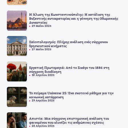
Η Άλωση της Κωνσταντινούπολης: Η κατάλυση της
Βυζαντινής αυτοκρατορίας και η γέννηση της Οθωμανικής
Δυναστείας
29 Μαΐου 2025
Σαϊεντολογισμός: Πλήρης ανάλυση ενός σύγχρονου
θρησκευτικού κινήματος
27 Μαΐου 2025
Εργατική Πρωτομαγιά: Από το Σικάγο του 1886 στη
σύγχρονη διεκδίκηση
30 Απριλίου 2025
Το πείραμα Universe 25: Ένα σκοτεινό μάθημα για την
κοινωνική κατάρρευση
29 Απριλίου 2025
Απιστία: Μια σύγχρονη επιστημονική ανάλυση του
φαινομένου που κλονίζει τις ανθρώπινες σχέσεις
28 Απριλίου 2025