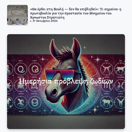
«Θα έρθει στη Βουλή — δεν θα επιβληθεί»: Τι σημαίνει η
πρωτοβουλία για την προστασία του Μνημείου του
Άγνωστου Στρατιώτη
17 Οκτωβρίου 2025
Ημερήσια πρόβλεψη ζωδίων