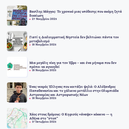
Βασίλης Μάγγος: Το χρονικό μιας υπόθεσης που ακόμη ζητά
δικαίωση
27 Νοεμβρίου 2025
Γιατί η Διαλειμματική Νηστεία δεν βελτιώνει πάντα τον
μεταβολισμό
18 Νοεμβρίου 2025
Μια μεγάλη νίκη για τον Έβρο – και ένα μήνυμα που δεν
πρέπει να αγνοηθεί
18 Νοεμβρίου 2025
Ένας νεαρός Έλληνας που κοιτάζει ψηλά: Ο Αλέξανδρος
Παπαθανασίου και το χάλκινο μετάλλιο στην Ολυμπιάδα
Αστρονομίας και Αστροφυσικής Νέων
18 Νοεμβρίου 2025
Χάος στους δρόμους: Ο Κηφισός «άναψε» κόκκινο — η
Αθήνα στο “στοπ”
17 Οκτωβρίου 2025