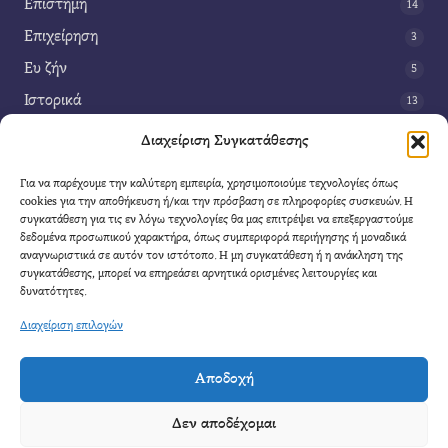
Επιστήμη
14
Επιχείρηση
3
Ευ ζήν
5
Ιστορικά
13
Κοινωνία
42
Διαχείριση Συγκατάθεσης
Περιβάλλον
14
Για να παρέχουμε την καλύτερη εμπειρία, χρησιμοποιούμε τεχνολογίες όπως
Τέχνη
3
cookies για την αποθήκευση ή/και την πρόσβαση σε πληροφορίες συσκευών. Η
συγκατάθεση για τις εν λόγω τεχνολογίες θα μας επιτρέψει να επεξεργαστούμε
Τεχνολογία
8
δεδομένα προσωπικού χαρακτήρα, όπως συμπεριφορά περιήγησης ή μοναδικά
αναγνωριστικά σε αυτόν τον ιστότοπο. Η μη συγκατάθεση ή η ανάκληση της
Υγεία
11
συγκατάθεσης, μπορεί να επηρεάσει αρνητικά ορισμένες λειτουργίες και
Φαντασία
δυνατότητες.
4
Διαχείριση επιλογών
Αποδοχή
Cool Mule
- 2026 |
Πολιτική Απορρήτου
|
Όροι Χρήσης
|
Επικοινωνία
Δεν αποδέχομαι
Απαγορεύετε η αναδημοσίευση μέρους η ολόκληρου του άρθρου χωρίς να αναφέρετε