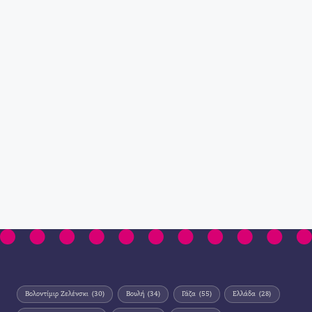
Βολοντίμιρ Ζελένσκι
(30)
Βουλή
(34)
Γάζα
(55)
Ελλάδα
(28)