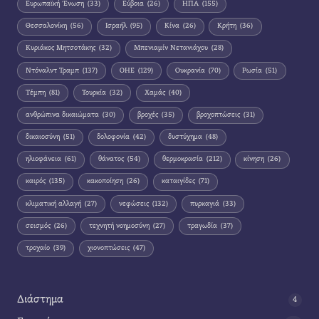
Ευρωπαϊκή Ένωση
(33)
Εύβοια
(26)
ΗΠΑ
(155)
Θεσσαλονίκη
(56)
Ισραήλ
(95)
Κίνα
(26)
Κρήτη
(36)
Κυριάκος Μητσοτάκης
(32)
Μπενιαμίν Νετανιάχου
(28)
Ντόναλντ Τραμπ
(137)
ΟΗΕ
(129)
Ουκρανία
(70)
Ρωσία
(51)
Τέμπη
(81)
Τουρκία
(32)
Χαμάς
(40)
ανθρώπινα δικαιώματα
(30)
βροχές
(35)
βροχοπτώσεις
(31)
δικαιοσύνη
(51)
δολοφονία
(42)
δυστύχημα
(48)
ηλιοφάνεια
(61)
θάνατος
(54)
θερμοκρασία
(212)
κίνηση
(26)
καιρός
(135)
κακοποίηση
(26)
καταιγίδες
(71)
κλιματική αλλαγή
(27)
νεφώσεις
(132)
πυρκαγιά
(33)
σεισμός
(26)
τεχνητή νοημοσύνη
(27)
τραγωδία
(37)
τροχαίο
(39)
χιονοπτώσεις
(47)
Διάστημα
4