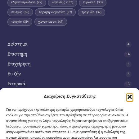
κλιματική αλλαγή
(27)
νεφώσεις
(132)
πυρκαγιά
(33)
σεισμός
(26)
τεχνητή νοημοσύνη
(27)
τραγωδία
(37)
τροχαίο
(39)
χιονοπτώσεις
(47)
Διάστημα
4
Επιστήμη
14
Επιχείρηση
3
Ευ ζήν
5
Ιστορικά
13
Κοινωνία
42
Διαχείριση Συγκατάθεσης
Περιβάλλον
14
Για να παρέχουμε την καλύτερη εμπειρία, χρησιμοποιούμε τεχνολογίες όπως
Τέχνη
3
cookies για την αποθήκευση ή/και την πρόσβαση σε πληροφορίες συσκευών. Η
συγκατάθεση για τις εν λόγω τεχνολογίες θα μας επιτρέψει να επεξεργαστούμε
Τεχνολογία
8
δεδομένα προσωπικού χαρακτήρα, όπως συμπεριφορά περιήγησης ή μοναδικά
αναγνωριστικά σε αυτόν τον ιστότοπο. Η μη συγκατάθεση ή η ανάκληση της
Υγεία
11
συγκατάθεσης, μπορεί να επηρεάσει αρνητικά ορισμένες λειτουργίες και