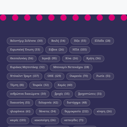
Βολοντίμιρ Ζελένσκι
(30)
Βουλή
(34)
Γάζα
(55)
Ελλάδα
(28)
Ευρωπαϊκή Ένωση
(33)
Εύβοια
(26)
ΗΠΑ
(155)
Θεσσαλονίκη
(56)
Ισραήλ
(95)
Κίνα
(26)
Κρήτη
(36)
Κυριάκος Μητσοτάκης
(32)
Μπενιαμίν Νετανιάχου
(28)
Ντόναλντ Τραμπ
(137)
ΟΗΕ
(129)
Ουκρανία
(70)
Ρωσία
(51)
Τέμπη
(81)
Τουρκία
(32)
Χαμάς
(40)
ανθρώπινα δικαιώματα
(30)
βροχές
(35)
βροχοπτώσεις
(31)
δικαιοσύνη
(51)
δολοφονία
(42)
δυστύχημα
(48)
ηλιοφάνεια
(61)
θάνατος
(54)
θερμοκρασία
(212)
κίνηση
(26)
καιρός
(135)
κακοποίηση
(26)
καταιγίδες
(71)