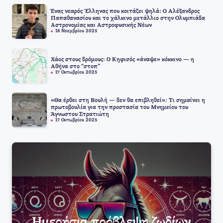
Ένας νεαρός Έλληνας που κοιτάζει ψηλά: Ο Αλέξανδρος
Παπαθανασίου και το χάλκινο μετάλλιο στην Ολυμπιάδα
Αστρονομίας και Αστροφυσικής Νέων
18 Νοεμβρίου 2025
Χάος στους δρόμους: Ο Κηφισός «άναψε» κόκκινο — η
Αθήνα στο “στοπ”
17 Οκτωβρίου 2025
«Θα έρθει στη Βουλή — δεν θα επιβληθεί»: Τι σημαίνει η
πρωτοβουλία για την προστασία του Μνημείου του
Άγνωστου Στρατιώτη
17 Οκτωβρίου 2025
Ημερήσια πρόβλεψη ζωδίων