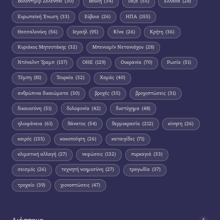
Βολοντίμιρ Ζελένσκι
(30)
Βουλή
(34)
Γάζα
(55)
Ελλάδα
(28)
Ευρωπαϊκή Ένωση
(33)
Εύβοια
(26)
ΗΠΑ
(155)
Θεσσαλονίκη
(56)
Ισραήλ
(95)
Κίνα
(26)
Κρήτη
(36)
Κυριάκος Μητσοτάκης
(32)
Μπενιαμίν Νετανιάχου
(28)
Ντόναλντ Τραμπ
(137)
ΟΗΕ
(129)
Ουκρανία
(70)
Ρωσία
(51)
Τέμπη
(81)
Τουρκία
(32)
Χαμάς
(40)
ανθρώπινα δικαιώματα
(30)
βροχές
(35)
βροχοπτώσεις
(31)
δικαιοσύνη
(51)
δολοφονία
(42)
δυστύχημα
(48)
ηλιοφάνεια
(61)
θάνατος
(54)
θερμοκρασία
(212)
κίνηση
(26)
καιρός
(135)
κακοποίηση
(26)
καταιγίδες
(71)
κλιματική αλλαγή
(27)
νεφώσεις
(132)
πυρκαγιά
(33)
σεισμός
(26)
τεχνητή νοημοσύνη
(27)
τραγωδία
(37)
τροχαίο
(39)
χιονοπτώσεις
(47)