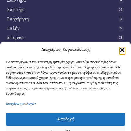
Διάστημα
4
Επιστήμη
14
Επιχείρηση
3
Ευ ζήν
5
Ιστορικά
13
Κοινωνία
42
Διαχείριση Συγκατάθεσης
Περιβάλλον
14
Για να παρέχουμε την καλύτερη εμπειρία, χρησιμοποιούμε τεχνολογίες όπως
Τέχνη
3
cookies για την αποθήκευση ή/και την πρόσβαση σε πληροφορίες συσκευών. Η
συγκατάθεση για τις εν λόγω τεχνολογίες θα μας επιτρέψει να επεξεργαστούμε
Τεχνολογία
8
δεδομένα προσωπικού χαρακτήρα, όπως συμπεριφορά περιήγησης ή μοναδικά
αναγνωριστικά σε αυτόν τον ιστότοπο. Η μη συγκατάθεση ή η ανάκληση της
Υγεία
11
συγκατάθεσης, μπορεί να επηρεάσει αρνητικά ορισμένες λειτουργίες και
Φαντασία
δυνατότητες.
4
Διαχείριση επιλογών
Αποδοχή
Cool Mule
- 2026 |
Πολιτική Απορρήτου
|
Όροι Χρήσης
|