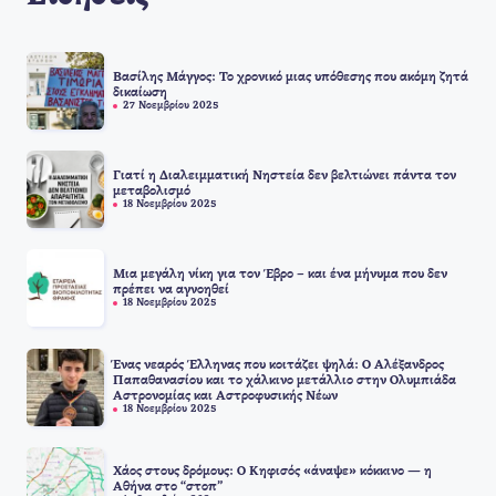
Βασίλης Μάγγος: Το χρονικό μιας υπόθεσης που ακόμη ζητά
δικαίωση
27 Νοεμβρίου 2025
Γιατί η Διαλειμματική Νηστεία δεν βελτιώνει πάντα τον
μεταβολισμό
18 Νοεμβρίου 2025
Μια μεγάλη νίκη για τον Έβρο – και ένα μήνυμα που δεν
πρέπει να αγνοηθεί
18 Νοεμβρίου 2025
Ένας νεαρός Έλληνας που κοιτάζει ψηλά: Ο Αλέξανδρος
Παπαθανασίου και το χάλκινο μετάλλιο στην Ολυμπιάδα
Αστρονομίας και Αστροφυσικής Νέων
18 Νοεμβρίου 2025
Χάος στους δρόμους: Ο Κηφισός «άναψε» κόκκινο — η
Αθήνα στο “στοπ”