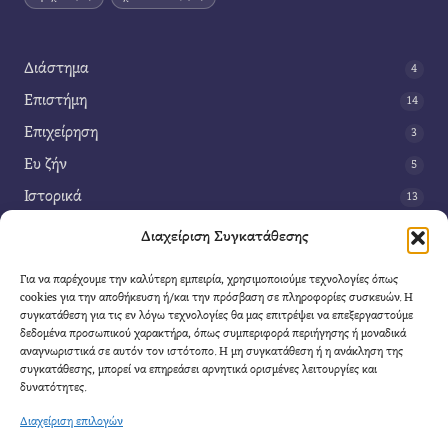
Διάστημα
4
Επιστήμη
14
Επιχείρηση
3
Ευ ζήν
5
Ιστορικά
13
Κοινωνία
42
Διαχείριση Συγκατάθεσης
Περιβάλλον
14
Για να παρέχουμε την καλύτερη εμπειρία, χρησιμοποιούμε τεχνολογίες όπως
Τέχνη
3
cookies για την αποθήκευση ή/και την πρόσβαση σε πληροφορίες συσκευών. Η
συγκατάθεση για τις εν λόγω τεχνολογίες θα μας επιτρέψει να επεξεργαστούμε
Τεχνολογία
8
δεδομένα προσωπικού χαρακτήρα, όπως συμπεριφορά περιήγησης ή μοναδικά
αναγνωριστικά σε αυτόν τον ιστότοπο. Η μη συγκατάθεση ή η ανάκληση της
Υγεία
11
συγκατάθεσης, μπορεί να επηρεάσει αρνητικά ορισμένες λειτουργίες και
Φαντασία
δυνατότητες.
4
Διαχείριση επιλογών