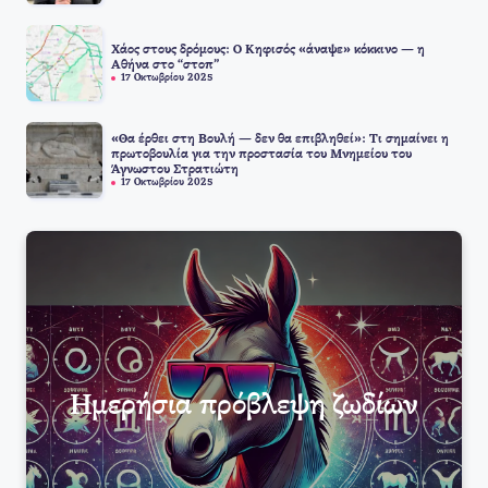
Χάος στους δρόμους: Ο Κηφισός «άναψε» κόκκινο — η
Αθήνα στο “στοπ”
17 Οκτωβρίου 2025
«Θα έρθει στη Βουλή — δεν θα επιβληθεί»: Τι σημαίνει η
πρωτοβουλία για την προστασία του Μνημείου του
Άγνωστου Στρατιώτη
17 Οκτωβρίου 2025
Ημερήσια πρόβλεψη ζωδίων