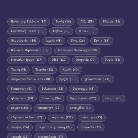
Βολοντίμιρ Ζελένσκι
(30)
Βουλή
(34)
Γάζα
(55)
Ελλάδα
(28)
Ευρωπαϊκή Ένωση
(33)
Εύβοια
(26)
ΗΠΑ
(155)
Θεσσαλονίκη
(56)
Ισραήλ
(95)
Κίνα
(26)
Κρήτη
(36)
Κυριάκος Μητσοτάκης
(32)
Μπενιαμίν Νετανιάχου
(28)
Ντόναλντ Τραμπ
(137)
ΟΗΕ
(129)
Ουκρανία
(70)
Ρωσία
(51)
Τέμπη
(81)
Τουρκία
(32)
Χαμάς
(40)
ανθρώπινα δικαιώματα
(30)
βροχές
(35)
βροχοπτώσεις
(31)
δικαιοσύνη
(51)
δολοφονία
(42)
δυστύχημα
(48)
ηλιοφάνεια
(61)
θάνατος
(54)
θερμοκρασία
(212)
κίνηση
(26)
καιρός
(135)
κακοποίηση
(26)
καταιγίδες
(71)
κλιματική αλλαγή
(27)
νεφώσεις
(132)
πυρκαγιά
(33)
σεισμός
(26)
τεχνητή νοημοσύνη
(27)
τραγωδία
(37)
τροχαίο
(39)
χιονοπτώσεις
(47)