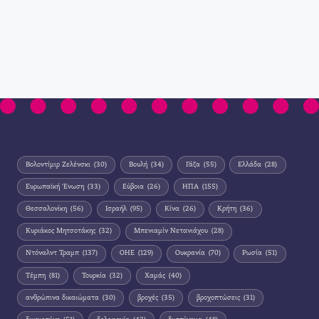
Βολοντίμιρ Ζελένσκι
(30)
Βουλή
(34)
Γάζα
(55)
Ελλάδα
(28)
Ευρωπαϊκή Ένωση
(33)
Εύβοια
(26)
ΗΠΑ
(155)
Θεσσαλονίκη
(56)
Ισραήλ
(95)
Κίνα
(26)
Κρήτη
(36)
Κυριάκος Μητσοτάκης
(32)
Μπενιαμίν Νετανιάχου
(28)
Ντόναλντ Τραμπ
(137)
ΟΗΕ
(129)
Ουκρανία
(70)
Ρωσία
(51)
Τέμπη
(81)
Τουρκία
(32)
Χαμάς
(40)
ανθρώπινα δικαιώματα
(30)
βροχές
(35)
βροχοπτώσεις
(31)