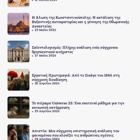
10 Ιουνίου 2025
Η Άλωση της Κωνσταντινούπολης: Η κατάλυση της
Βυζαντινής αυτοκρατορίας και η γέννηση της Οθωμανικής
Δυναστείας
29 Μαΐου 2025
Σαϊεντολογισμός: Πλήρης ανάλυση ενός σύγχρονου
θρησκευτικού κινήματος
27 Μαΐου 2025
Εργατική Πρωτομαγιά: Από το Σικάγο του 1886 στη
σύγχρονη διεκδίκηση
30 Απριλίου 2025
Το πείραμα Universe 25: Ένα σκοτεινό μάθημα για την
κοινωνική κατάρρευση
29 Απριλίου 2025
Απιστία: Μια σύγχρονη επιστημονική ανάλυση του
φαινομένου που κλονίζει τις ανθρώπινες σχέσεις
28 Απριλίου 2025