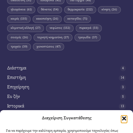
δικαιοσύνη
(51)
δολοφονία
(42)
δυστύχημα
(48)
ηλιοφάνεια
(61)
θάνατος
(54)
θερμοκρασία
(212)
κίνηση
(26)
καιρός
(135)
κακοποίηση
(26)
καταιγίδες
(71)
κλιματική αλλαγή
(27)
νεφώσεις
(132)
πυρκαγιά
(33)
σεισμός
(26)
τεχνητή νοημοσύνη
(27)
τραγωδία
(37)
τροχαίο
(39)
χιονοπτώσεις
(47)
Διάστημα
4
Επιστήμη
14
Επιχείρηση
3
Ευ ζήν
5
Ιστορικά
13
Κοινωνία
42
Διαχείριση Συγκατάθεσης
Περιβάλλον
14
Για να παρέχουμε την καλύτερη εμπειρία, χρησιμοποιούμε τεχνολογίες όπως