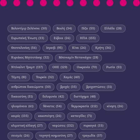
Βολοντίμιρ Ζελένσκι
(30)
Βουλή
(34)
Γάζα
(55)
Ελλάδα
(28)
Ευρωπαϊκή Ένωση
(33)
Εύβοια
(26)
ΗΠΑ
(155)
Θεσσαλονίκη
(56)
Ισραήλ
(95)
Κίνα
(26)
Κρήτη
(36)
Κυριάκος Μητσοτάκης
(32)
Μπενιαμίν Νετανιάχου
(28)
Ντόναλντ Τραμπ
(137)
ΟΗΕ
(129)
Ουκρανία
(70)
Ρωσία
(51)
Τέμπη
(81)
Τουρκία
(32)
Χαμάς
(40)
ανθρώπινα δικαιώματα
(30)
βροχές
(35)
βροχοπτώσεις
(31)
δικαιοσύνη
(51)
δολοφονία
(42)
δυστύχημα
(48)
ηλιοφάνεια
(61)
θάνατος
(54)
θερμοκρασία
(212)
κίνηση
(26)
καιρός
(135)
κακοποίηση
(26)
καταιγίδες
(71)
κλιματική αλλαγή
(27)
νεφώσεις
(132)
πυρκαγιά
(33)
σεισμός
(26)
τεχνητή νοημοσύνη
(27)
τραγωδία
(37)