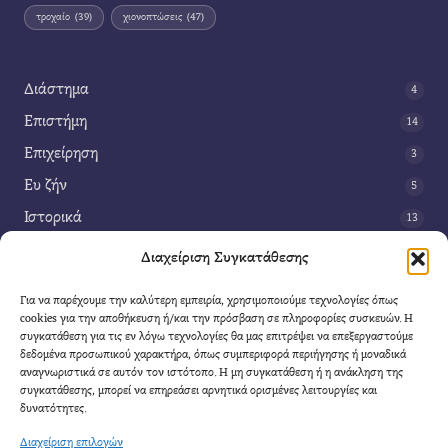
τροχαίο
(39)
χιονοπτώσεις
(47)
Διάστημα
4
Επιστήμη
14
Επιχείρηση
3
Ευ ζήν
5
Ιστορικά
13
Κοινωνία
42
Διαχείριση Συγκατάθεσης
Περιβάλλον
14
Για να παρέχουμε την καλύτερη εμπειρία, χρησιμοποιούμε τεχνολογίες όπως
Τέχνη
3
cookies για την αποθήκευση ή/και την πρόσβαση σε πληροφορίες συσκευών. Η
συγκατάθεση για τις εν λόγω τεχνολογίες θα μας επιτρέψει να επεξεργαστούμε
Τεχνολογία
8
δεδομένα προσωπικού χαρακτήρα, όπως συμπεριφορά περιήγησης ή μοναδικά
αναγνωριστικά σε αυτόν τον ιστότοπο. Η μη συγκατάθεση ή η ανάκληση της
Υγεία
11
συγκατάθεσης, μπορεί να επηρεάσει αρνητικά ορισμένες λειτουργίες και
Φαντασία
δυνατότητες.
4
Διαχείριση επιλογών