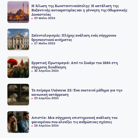
Η Άλωση της Κωνσταντινούπολης: Η κατάλυση της
Βυζαντινής αυτοκρατορίας και η γέννηση της Οθωμανικής
Δυναστείας
29 Μαΐου 2025
Σαϊεντολογισμός: Πλήρης ανάλυση ενός σύγχρονου
θρησκευτικού κινήματος
27 Μαΐου 2025
Εργατική Πρωτομαγιά: Από το Σικάγο του 1886 στη
σύγχρονη διεκδίκηση
30 Απριλίου 2025
Το πείραμα Universe 25: Ένα σκοτεινό μάθημα για την
κοινωνική κατάρρευση
29 Απριλίου 2025
Απιστία: Μια σύγχρονη επιστημονική ανάλυση του
φαινομένου που κλονίζει τις ανθρώπινες σχέσεις
28 Απριλίου 2025