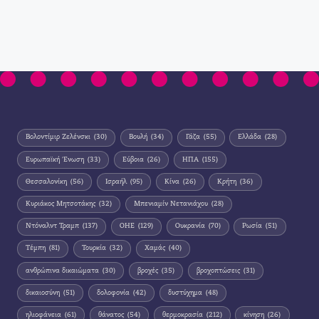
Βολοντίμιρ Ζελένσκι
(30)
Βουλή
(34)
Γάζα
(55)
Ελλάδα
(28)
Ευρωπαϊκή Ένωση
(33)
Εύβοια
(26)
ΗΠΑ
(155)
Θεσσαλονίκη
(56)
Ισραήλ
(95)
Κίνα
(26)
Κρήτη
(36)
Κυριάκος Μητσοτάκης
(32)
Μπενιαμίν Νετανιάχου
(28)
Ντόναλντ Τραμπ
(137)
ΟΗΕ
(129)
Ουκρανία
(70)
Ρωσία
(51)
Τέμπη
(81)
Τουρκία
(32)
Χαμάς
(40)
ανθρώπινα δικαιώματα
(30)
βροχές
(35)
βροχοπτώσεις
(31)
δικαιοσύνη
(51)
δολοφονία
(42)
δυστύχημα
(48)
ηλιοφάνεια
(61)
θάνατος
(54)
θερμοκρασία
(212)
κίνηση
(26)