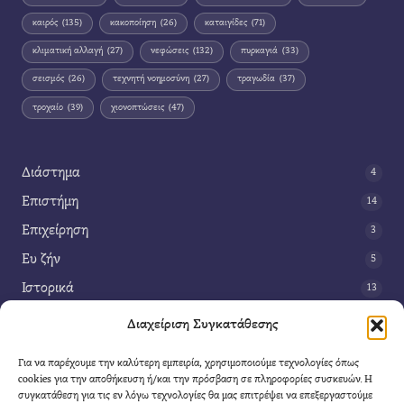
καιρός
(135)
κακοποίηση
(26)
καταιγίδες
(71)
κλιματική αλλαγή
(27)
νεφώσεις
(132)
πυρκαγιά
(33)
σεισμός
(26)
τεχνητή νοημοσύνη
(27)
τραγωδία
(37)
τροχαίο
(39)
χιονοπτώσεις
(47)
Διάστημα
4
Επιστήμη
14
Επιχείρηση
3
Ευ ζήν
5
Ιστορικά
13
Κοινωνία
42
Διαχείριση Συγκατάθεσης
Περιβάλλον
14
Για να παρέχουμε την καλύτερη εμπειρία, χρησιμοποιούμε τεχνολογίες όπως
Τέχνη
3
cookies για την αποθήκευση ή/και την πρόσβαση σε πληροφορίες συσκευών. Η
συγκατάθεση για τις εν λόγω τεχνολογίες θα μας επιτρέψει να επεξεργαστούμε
Τεχνολογία
8