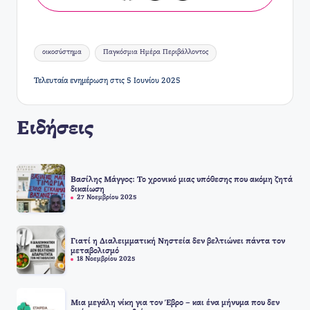
Ετικέτες:
οικοσύστημα
Παγκόσμια Ημέρα Περιβάλλοντος
Τελευταία ενημέρωση στις 5 Ιουνίου 2025
Ειδήσεις
Βασίλης Μάγγος: Το χρονικό μιας υπόθεσης που ακόμη ζητά
δικαίωση
27 Νοεμβρίου 2025
Γιατί η Διαλειμματική Νηστεία δεν βελτιώνει πάντα τον
μεταβολισμό
18 Νοεμβρίου 2025
Μια μεγάλη νίκη για τον Έβρο – και ένα μήνυμα που δεν