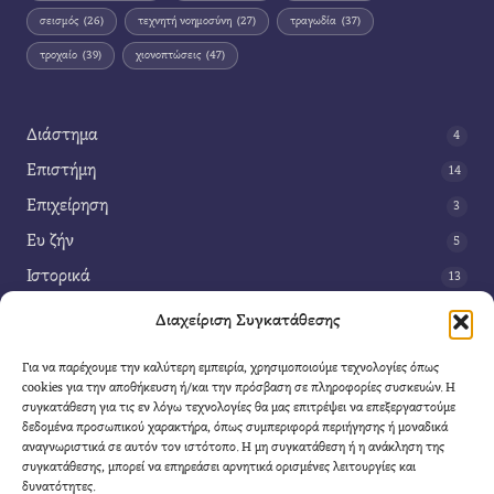
σεισμός
(26)
τεχνητή νοημοσύνη
(27)
τραγωδία
(37)
τροχαίο
(39)
χιονοπτώσεις
(47)
Διάστημα
4
Επιστήμη
14
Επιχείρηση
3
Ευ ζήν
5
Ιστορικά
13
Κοινωνία
42
Διαχείριση Συγκατάθεσης
Περιβάλλον
14
Για να παρέχουμε την καλύτερη εμπειρία, χρησιμοποιούμε τεχνολογίες όπως
Τέχνη
3
cookies για την αποθήκευση ή/και την πρόσβαση σε πληροφορίες συσκευών. Η
συγκατάθεση για τις εν λόγω τεχνολογίες θα μας επιτρέψει να επεξεργαστούμε
Τεχνολογία
8
δεδομένα προσωπικού χαρακτήρα, όπως συμπεριφορά περιήγησης ή μοναδικά
αναγνωριστικά σε αυτόν τον ιστότοπο. Η μη συγκατάθεση ή η ανάκληση της
Υγεία
11
συγκατάθεσης, μπορεί να επηρεάσει αρνητικά ορισμένες λειτουργίες και
Φαντασία
δυνατότητες.
4