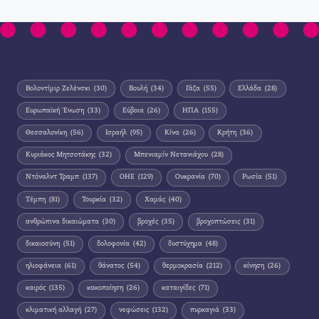
Βολοντίμιρ Ζελένσκι
(30)
Βουλή
(34)
Γάζα
(55)
Ελλάδα
(28)
Ευρωπαϊκή Ένωση
(33)
Εύβοια
(26)
ΗΠΑ
(155)
Θεσσαλονίκη
(56)
Ισραήλ
(95)
Κίνα
(26)
Κρήτη
(36)
Κυριάκος Μητσοτάκης
(32)
Μπενιαμίν Νετανιάχου
(28)
Ντόναλντ Τραμπ
(137)
ΟΗΕ
(129)
Ουκρανία
(70)
Ρωσία
(51)
Τέμπη
(81)
Τουρκία
(32)
Χαμάς
(40)
ανθρώπινα δικαιώματα
(30)
βροχές
(35)
βροχοπτώσεις
(31)
δικαιοσύνη
(51)
δολοφονία
(42)
δυστύχημα
(48)
ηλιοφάνεια
(61)
θάνατος
(54)
θερμοκρασία
(212)
κίνηση
(26)
καιρός
(135)
κακοποίηση
(26)
καταιγίδες
(71)
κλιματική αλλαγή
(27)
νεφώσεις
(132)
πυρκαγιά
(33)