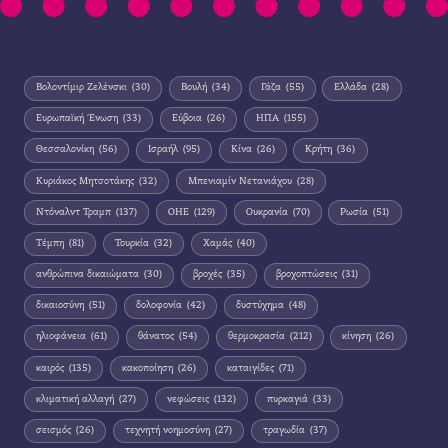
Βολοντίμιρ Ζελένσκι
(30)
Βουλή
(34)
Γάζα
(55)
Ελλάδα
(28)
Ευρωπαϊκή Ένωση
(33)
Εύβοια
(26)
ΗΠΑ
(155)
Θεσσαλονίκη
(56)
Ισραήλ
(95)
Κίνα
(26)
Κρήτη
(36)
Κυριάκος Μητσοτάκης
(32)
Μπενιαμίν Νετανιάχου
(28)
Ντόναλντ Τραμπ
(137)
ΟΗΕ
(129)
Ουκρανία
(70)
Ρωσία
(51)
Τέμπη
(81)
Τουρκία
(32)
Χαμάς
(40)
ανθρώπινα δικαιώματα
(30)
βροχές
(35)
βροχοπτώσεις
(31)
δικαιοσύνη
(51)
δολοφονία
(42)
δυστύχημα
(48)
ηλιοφάνεια
(61)
θάνατος
(54)
θερμοκρασία
(212)
κίνηση
(26)
καιρός
(135)
κακοποίηση
(26)
καταιγίδες
(71)
κλιματική αλλαγή
(27)
νεφώσεις
(132)
πυρκαγιά
(33)
σεισμός
(26)
τεχνητή νοημοσύνη
(27)
τραγωδία
(37)