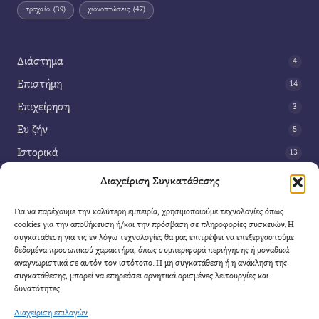
τροχαίο
(39)
χιονοπτώσεις
(47)
Διάστημα
4
Επιστήμη
14
Επιχείρηση
3
Ευ ζήν
5
Ιστορικά
13
Κοινωνία
42
Διαχείριση Συγκατάθεσης
Περιβάλλον
14
Για να παρέχουμε την καλύτερη εμπειρία, χρησιμοποιούμε τεχνολογίες όπως
Τέχνη
3
cookies για την αποθήκευση ή/και την πρόσβαση σε πληροφορίες συσκευών. Η
συγκατάθεση για τις εν λόγω τεχνολογίες θα μας επιτρέψει να επεξεργαστούμε
Τεχνολογία
8
δεδομένα προσωπικού χαρακτήρα, όπως συμπεριφορά περιήγησης ή μοναδικά
αναγνωριστικά σε αυτόν τον ιστότοπο. Η μη συγκατάθεση ή η ανάκληση της
Υγεία
11
συγκατάθεσης, μπορεί να επηρεάσει αρνητικά ορισμένες λειτουργίες και
Φαντασία
δυνατότητες.
4
Διαχείριση επιλογών