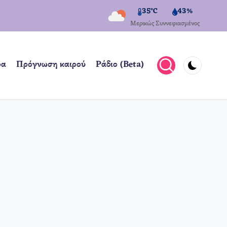
35°C
43%
Μερικώς Συννεφιασμένος
ρα
Πρόγνωση καιρού
Ράδιο (Beta)