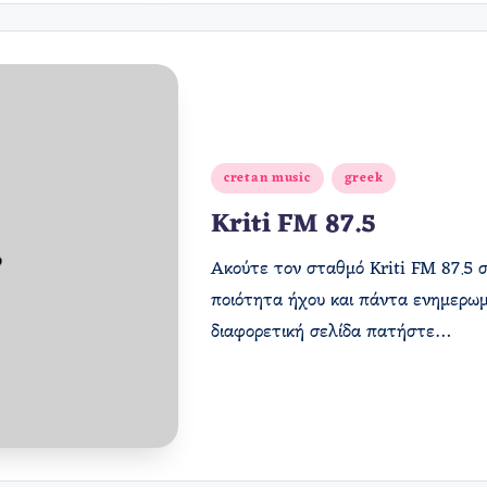
Αναρτήθηκε
cretan music
greek
σε
Kriti FM 87.5
Ακούτε τον σταθμό Kriti FM 87.5 σ
ποιότητα ήχου και πάντα ενημερωμ
διαφορετική σελίδα πατήστε…