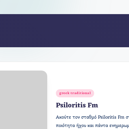
Αναρτήθηκε
greek traditional
σε
Psiloritis Fm
Ακούτε τον σταθμό Psiloritis Fm σ
ποιότητα ήχου και πάντα ενημερωμ