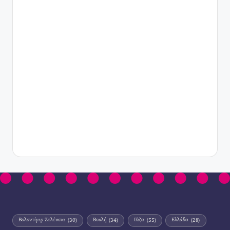
Βολοντίμιρ Ζελένσκι
(30)
Βουλή
(34)
Γάζα
(55)
Ελλάδα
(28)