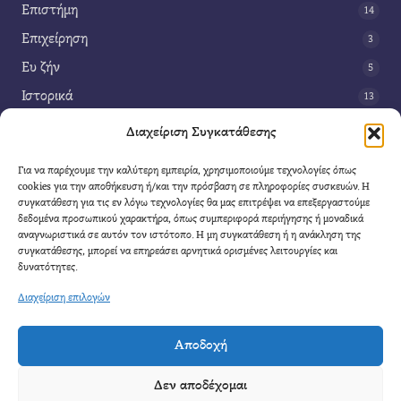
Επιστήμη
14
Επιχείρηση
3
Ευ ζήν
5
Ιστορικά
13
Κοινωνία
42
Διαχείριση Συγκατάθεσης
Περιβάλλον
14
Για να παρέχουμε την καλύτερη εμπειρία, χρησιμοποιούμε τεχνολογίες όπως
Τέχνη
3
cookies για την αποθήκευση ή/και την πρόσβαση σε πληροφορίες συσκευών. Η
συγκατάθεση για τις εν λόγω τεχνολογίες θα μας επιτρέψει να επεξεργαστούμε
Τεχνολογία
8
δεδομένα προσωπικού χαρακτήρα, όπως συμπεριφορά περιήγησης ή μοναδικά
αναγνωριστικά σε αυτόν τον ιστότοπο. Η μη συγκατάθεση ή η ανάκληση της
Υγεία
11
συγκατάθεσης, μπορεί να επηρεάσει αρνητικά ορισμένες λειτουργίες και
Φαντασία
δυνατότητες.
4
Διαχείριση επιλογών
Αποδοχή
Cool Mule
- 2026 |
Πολιτική Απορρήτου
|
Όροι Χρήσης
|
Επικοινωνία
Δεν αποδέχομαι