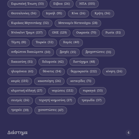
Ευρωπαϊκή Ένωση
(33)
Εύβοια
(26)
ΗΠΑ
(155)
Θεσσαλονίκη
(56)
Ισραήλ
(95)
Κίνα
(26)
Κρήτη
(36)
Κυριάκος Μητσοτάκης
(32)
Μπενιαμίν Νετανιάχου
(28)
Ντόναλντ Τραμπ
(137)
ΟΗΕ
(129)
Ουκρανία
(70)
Ρωσία
(51)
Τέμπη
(81)
Τουρκία
(32)
Χαμάς
(40)
ανθρώπινα δικαιώματα
(30)
βροχές
(35)
βροχοπτώσεις
(31)
δικαιοσύνη
(51)
δολοφονία
(42)
δυστύχημα
(48)
ηλιοφάνεια
(61)
θάνατος
(54)
θερμοκρασία
(212)
κίνηση
(26)
καιρός
(135)
κακοποίηση
(26)
καταιγίδες
(71)
κλιματική αλλαγή
(27)
νεφώσεις
(132)
πυρκαγιά
(33)
σεισμός
(26)
τεχνητή νοημοσύνη
(27)
τραγωδία
(37)
τροχαίο
(39)
χιονοπτώσεις
(47)
Διάστημα
4