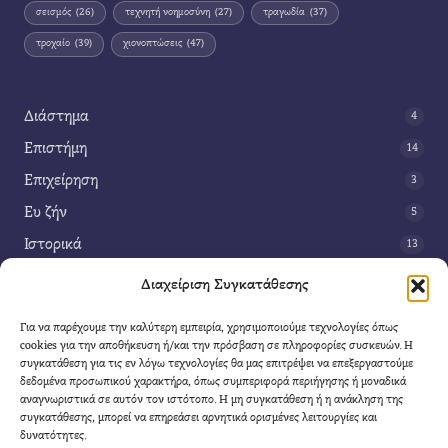
σεισμός
(26)
τεχνητή νοημοσύνη
(27)
τραγωδία
(37)
τροχαίο
(39)
χιονοπτώσεις
(47)
Διάστημα
4
Επιστήμη
14
Επιχείρηση
3
Ευ ζήν
5
Ιστορικά
13
Κοινωνία
42
Διαχείριση Συγκατάθεσης
Περιβάλλον
14
Για να παρέχουμε την καλύτερη εμπειρία, χρησιμοποιούμε τεχνολογίες όπως
Τέχνη
3
cookies για την αποθήκευση ή/και την πρόσβαση σε πληροφορίες συσκευών. Η
συγκατάθεση για τις εν λόγω τεχνολογίες θα μας επιτρέψει να επεξεργαστούμε
Τεχνολογία
8
δεδομένα προσωπικού χαρακτήρα, όπως συμπεριφορά περιήγησης ή μοναδικά
αναγνωριστικά σε αυτόν τον ιστότοπο. Η μη συγκατάθεση ή η ανάκληση της
Υγεία
11
συγκατάθεσης, μπορεί να επηρεάσει αρνητικά ορισμένες λειτουργίες και
Φαντασία
δυνατότητες.
4