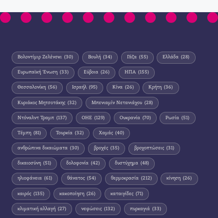
Βολοντίμιρ Ζελένσκι
(30)
Βουλή
(34)
Γάζα
(55)
Ελλάδα
(28)
Ευρωπαϊκή Ένωση
(33)
Εύβοια
(26)
ΗΠΑ
(155)
Θεσσαλονίκη
(56)
Ισραήλ
(95)
Κίνα
(26)
Κρήτη
(36)
Κυριάκος Μητσοτάκης
(32)
Μπενιαμίν Νετανιάχου
(28)
Ντόναλντ Τραμπ
(137)
ΟΗΕ
(129)
Ουκρανία
(70)
Ρωσία
(51)
Τέμπη
(81)
Τουρκία
(32)
Χαμάς
(40)
ανθρώπινα δικαιώματα
(30)
βροχές
(35)
βροχοπτώσεις
(31)
δικαιοσύνη
(51)
δολοφονία
(42)
δυστύχημα
(48)
ηλιοφάνεια
(61)
θάνατος
(54)
θερμοκρασία
(212)
κίνηση
(26)
καιρός
(135)
κακοποίηση
(26)
καταιγίδες
(71)
κλιματική αλλαγή
(27)
νεφώσεις
(132)
πυρκαγιά
(33)