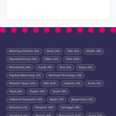
Βολοντίμιρ Ζελένσκι
(30)
Βουλή
(34)
Γάζα
(55)
Ελλάδα
(28)
Ευρωπαϊκή Ένωση
(33)
Εύβοια
(26)
ΗΠΑ
(155)
Θεσσαλονίκη
(56)
Ισραήλ
(95)
Κίνα
(26)
Κρήτη
(36)
Κυριάκος Μητσοτάκης
(32)
Μπενιαμίν Νετανιάχου
(28)
Ντόναλντ Τραμπ
(137)
ΟΗΕ
(129)
Ουκρανία
(70)
Ρωσία
(51)
Τέμπη
(81)
Τουρκία
(32)
Χαμάς
(40)
ανθρώπινα δικαιώματα
(30)
βροχές
(35)
βροχοπτώσεις
(31)
δικαιοσύνη
(51)
δολοφονία
(42)
δυστύχημα
(48)
ηλιοφάνεια
(61)
θάνατος
(54)
θερμοκρασία
(212)
κίνηση
(26)