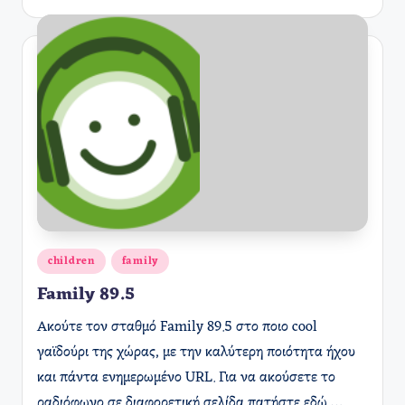
Αναρτήθηκε
children
family
σε
Family 89.5
Ακούτε τον σταθμό Family 89.5 στο ποιο cool
γαϊδούρι της χώρας, με την καλύτερη ποιότητα ήχου
και πάντα ενημερωμένο URL. Για να ακούσετε το
ραδιόφωνο σε διαφορετική σελίδα πατήστε εδώ.…