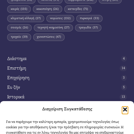
καιρός
(135)
κακοποίηση
(26)
καταιγίδες
(71)
κλιματική αλλαγή
(27)
νεφώσεις
(132)
πυρκαγιά
(33)
σεισμός
(26)
τεχνητή νοημοσύνη
(27)
τραγωδία
(37)
τροχαίο
(39)
χιονοπτώσεις
(47)
Διάστημα
4
Επιστήμη
14
Επιχείρηση
3
Ευ ζήν
5
Ιστορικά
13
Κοινωνία
42
Διαχείριση Συγκατάθεσης
Περιβάλλον
14
Για να παρέχουμε την καλύτερη εμπειρία, χρησιμοποιούμε τεχνολογίες όπως
Τέχνη
3
cookies για την αποθήκευση ή/και την πρόσβαση σε πληροφορίες συσκευών. Η
συγκατάθεση για τις εν λόγω τεχνολογίες θα μας επιτρέψει να επεξεργαστούμε