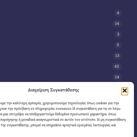
4
14
3
5
13
42
14
3
Διαχείριση Συγκατάθεσης
8
ουμε την καλύτερη εμπειρία, χρησιμοποιούμε τεχνολογίες όπως cookies για την
/και την πρόσβαση σε πληροφορίες συσκευών. Η συγκατάθεση για τις εν λόγω
11
θα μας επιτρέψει να επεξεργαστούμε δεδομένα προσωπικού χαρακτήρα, όπως
4
περιήγησης ή μοναδικά αναγνωριστικά σε αυτόν τον ιστότοπο. Η μη συγκατάθεση
 της συγκατάθεσης, μπορεί να επηρεάσει αρνητικά ορισμένες λειτουργίες και