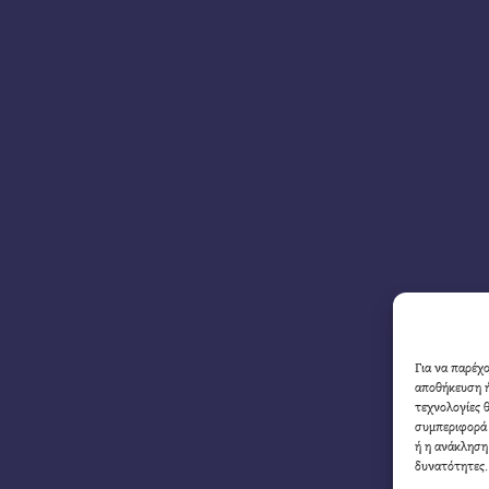
Για να παρέχ
αποθήκευση ή
τεχνολογίες 
συμπεριφορά 
ή η ανάκληση
δυνατότητες.