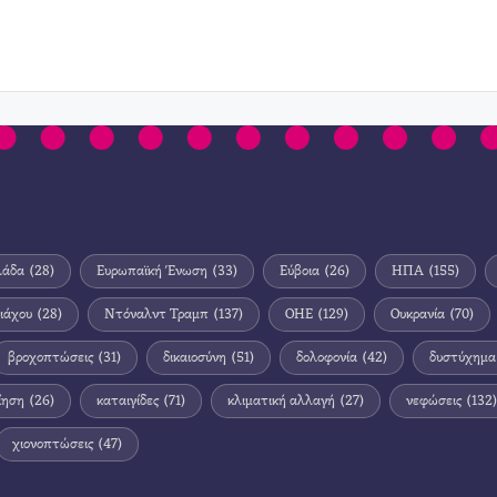
λάδα
(28)
Ευρωπαϊκή Ένωση
(33)
Εύβοια
(26)
ΗΠΑ
(155)
ιάχου
(28)
Ντόναλντ Τραμπ
(137)
ΟΗΕ
(129)
Ουκρανία
(70)
βροχοπτώσεις
(31)
δικαιοσύνη
(51)
δολοφονία
(42)
δυστύχημα
ίηση
(26)
καταιγίδες
(71)
κλιματική αλλαγή
(27)
νεφώσεις
(132)
χιονοπτώσεις
(47)