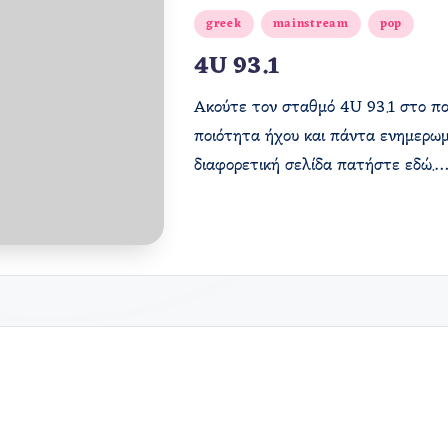
Αναρτήθηκε
greek
mainstream
pop
σε
4U 93.1
Ακούτε τον σταθμό 4U 93.1 στο ποι
ποιότητα ήχου και πάντα ενημερωμ
διαφορετική σελίδα πατήστε εδώ.