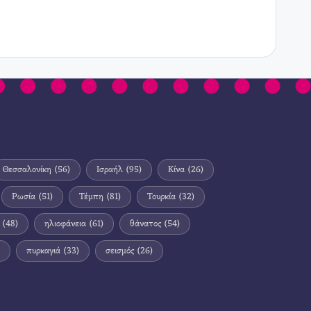
Θεσσαλονίκη
(56)
Ισραήλ
(95)
Κίνα
(26)
Ρωσία
(51)
Τέμπη
(81)
Τουρκία
(32)
(48)
ηλιοφάνεια
(61)
θάνατος
(54)
πυρκαγιά
(33)
σεισμός
(26)