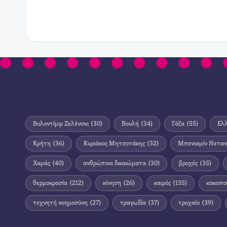
Βολοντίμιρ Ζελένσκι
(30)
Βουλή
(34)
Γάζα
(55)
Ελ
Κρήτη
(36)
Κυριάκος Μητσοτάκης
(32)
Μπενιαμίν Νεταν
Χαμάς
(40)
ανθρώπινα δικαιώματα
(30)
βροχές
(35)
θερμοκρασία
(212)
κίνηση
(26)
καιρός
(135)
κακοπο
τεχνητή νοημοσύνη
(27)
τραγωδία
(37)
τροχαίο
(39)