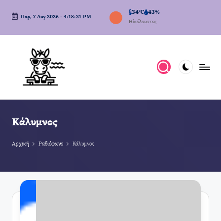
34°C
43%
Παρ, 7 Αυγ 2026
-
4:18:22 PM
Μετάβαση
Ηλιόλουστος
σε
περιεχόμενο
Κάλυμνος
Αρχική
Ραδιόφωνο
Κάλυμνος