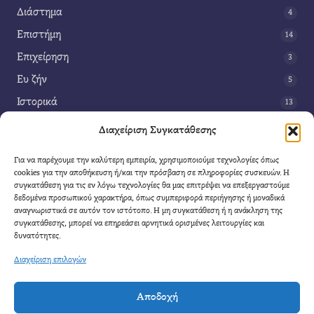
Διάστημα
4
Επιστήμη
14
Επιχείρηση
3
Ευ ζήν
5
Ιστορικά
13
Κοινωνία
42
Διαχείριση Συγκατάθεσης
Περιβάλλον
14
Για να παρέχουμε την καλύτερη εμπειρία, χρησιμοποιούμε τεχνολογίες όπως
Τέχνη
3
cookies για την αποθήκευση ή/και την πρόσβαση σε πληροφορίες συσκευών. Η
συγκατάθεση για τις εν λόγω τεχνολογίες θα μας επιτρέψει να επεξεργαστούμε
Τεχνολογία
8
δεδομένα προσωπικού χαρακτήρα, όπως συμπεριφορά περιήγησης ή μοναδικά
αναγνωριστικά σε αυτόν τον ιστότοπο. Η μη συγκατάθεση ή η ανάκληση της
Υγεία
11
συγκατάθεσης, μπορεί να επηρεάσει αρνητικά ορισμένες λειτουργίες και
Φαντασία
δυνατότητες.
4
Διαχείριση επιλογών
Αποδοχή
Cool Mule
- 2026 |
Πολιτική Απορρήτου
|
Όροι Χρήσης
|