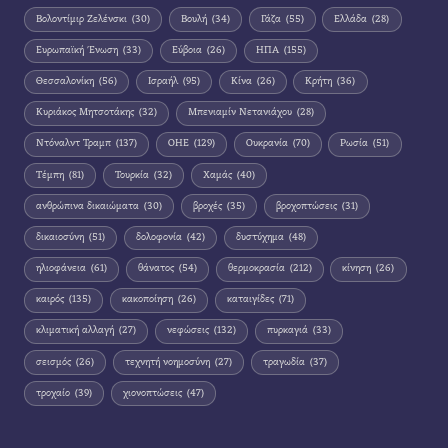
Βολοντίμιρ Ζελένσκι
(30)
Βουλή
(34)
Γάζα
(55)
Ελλάδα
(28)
Ευρωπαϊκή Ένωση
(33)
Εύβοια
(26)
ΗΠΑ
(155)
Θεσσαλονίκη
(56)
Ισραήλ
(95)
Κίνα
(26)
Κρήτη
(36)
Κυριάκος Μητσοτάκης
(32)
Μπενιαμίν Νετανιάχου
(28)
Ντόναλντ Τραμπ
(137)
ΟΗΕ
(129)
Ουκρανία
(70)
Ρωσία
(51)
Τέμπη
(81)
Τουρκία
(32)
Χαμάς
(40)
ανθρώπινα δικαιώματα
(30)
βροχές
(35)
βροχοπτώσεις
(31)
δικαιοσύνη
(51)
δολοφονία
(42)
δυστύχημα
(48)
ηλιοφάνεια
(61)
θάνατος
(54)
θερμοκρασία
(212)
κίνηση
(26)
καιρός
(135)
κακοποίηση
(26)
καταιγίδες
(71)
κλιματική αλλαγή
(27)
νεφώσεις
(132)
πυρκαγιά
(33)
σεισμός
(26)
τεχνητή νοημοσύνη
(27)
τραγωδία
(37)
τροχαίο
(39)
χιονοπτώσεις
(47)