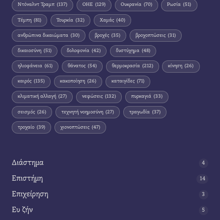
Ντόναλντ Τραμπ
(137)
ΟΗΕ
(129)
Ουκρανία
(70)
Ρωσία
(51)
Τέμπη
(81)
Τουρκία
(32)
Χαμάς
(40)
ανθρώπινα δικαιώματα
(30)
βροχές
(35)
βροχοπτώσεις
(31)
δικαιοσύνη
(51)
δολοφονία
(42)
δυστύχημα
(48)
ηλιοφάνεια
(61)
θάνατος
(54)
θερμοκρασία
(212)
κίνηση
(26)
καιρός
(135)
κακοποίηση
(26)
καταιγίδες
(71)
κλιματική αλλαγή
(27)
νεφώσεις
(132)
πυρκαγιά
(33)
σεισμός
(26)
τεχνητή νοημοσύνη
(27)
τραγωδία
(37)
τροχαίο
(39)
χιονοπτώσεις
(47)
Διάστημα
4
Επιστήμη
14
Επιχείρηση
3
Ευ ζήν
5