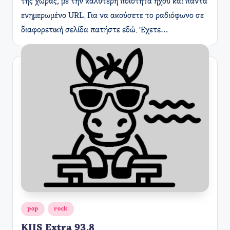
της χώρας, με την καλύτερη ποιότητα ήχου και πάντα
ενημερωμένο URL. Για να ακούσετε το ραδιόφωνο σε
διαφορετική σελίδα πατήστε εδώ. Έχετε…
Αναρτήθηκε
pop
rock
σε
KIIS Extra 93.8