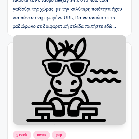
Ακούτε τον σταθμό DeeJay 94.2 στο ποιο cool
γαϊδούρι της χώρας, με την καλύτερη ποιότητα ήχου
και πάντα ενημερωμένο URL. Για να ακούσετε το
ραδιόφωνο σε διαφορετική σελίδα πατήστε εδώ.…
Αναρτήθηκε
greek
news
pop