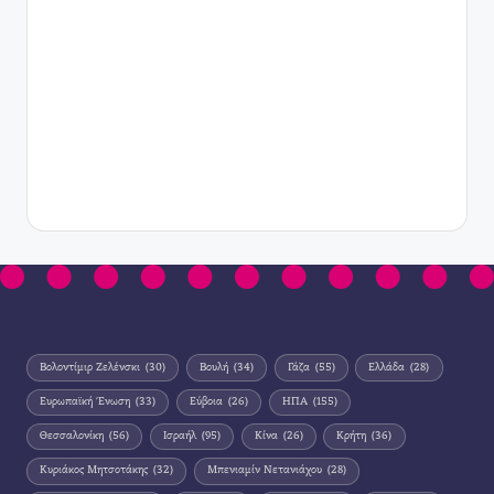
Βολοντίμιρ Ζελένσκι
(30)
Βουλή
(34)
Γάζα
(55)
Ελλάδα
(28)
Ευρωπαϊκή Ένωση
(33)
Εύβοια
(26)
ΗΠΑ
(155)
Θεσσαλονίκη
(56)
Ισραήλ
(95)
Κίνα
(26)
Κρήτη
(36)
Κυριάκος Μητσοτάκης
(32)
Μπενιαμίν Νετανιάχου
(28)