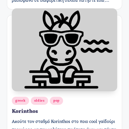
ραδιόφωνο σε διαφορετική σελίδα πατήστε εδώ.…
Αναρτήθηκε
greek
oldies
pop
σε
Korinthos
Ακούτε τον σταθμό Korinthos στο ποιο cool γαϊδούρι