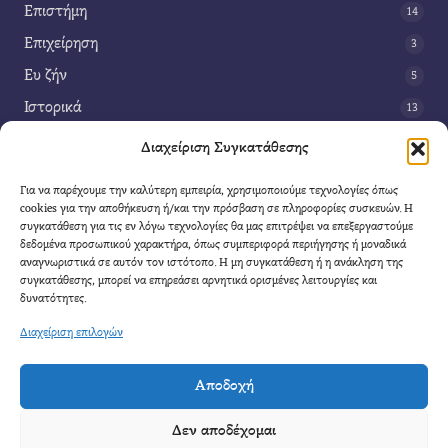
Επιστήμη
14
Επιχείρηση
3
Ευ ζήν
5
Ιστορικά
13
Κοινωνία
42
Διαχείριση Συγκατάθεσης
Περιβάλλον
14
Για να παρέχουμε την καλύτερη εμπειρία, χρησιμοποιούμε τεχνολογίες όπως
Τέχνη
3
cookies για την αποθήκευση ή/και την πρόσβαση σε πληροφορίες συσκευών. Η
συγκατάθεση για τις εν λόγω τεχνολογίες θα μας επιτρέψει να επεξεργαστούμε
Τεχνολογία
8
δεδομένα προσωπικού χαρακτήρα, όπως συμπεριφορά περιήγησης ή μοναδικά
αναγνωριστικά σε αυτόν τον ιστότοπο. Η μη συγκατάθεση ή η ανάκληση της
Υγεία
11
συγκατάθεσης, μπορεί να επηρεάσει αρνητικά ορισμένες λειτουργίες και
Φαντασία
δυνατότητες.
4
Διαχείριση επιλογών
Αποδοχή
Cool Mule
- 2026 |
Πολιτική Απορρήτου
|
Όροι Χρήσης
|
Επικοινωνία
Δεν αποδέχομαι