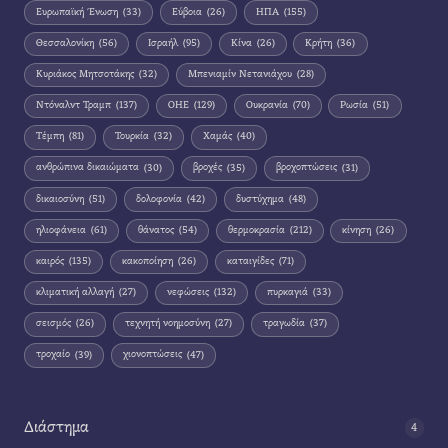
Ευρωπαϊκή Ένωση
(33)
Εύβοια
(26)
ΗΠΑ
(155)
Θεσσαλονίκη
(56)
Ισραήλ
(95)
Κίνα
(26)
Κρήτη
(36)
Κυριάκος Μητσοτάκης
(32)
Μπενιαμίν Νετανιάχου
(28)
Ντόναλντ Τραμπ
(137)
ΟΗΕ
(129)
Ουκρανία
(70)
Ρωσία
(51)
Τέμπη
(81)
Τουρκία
(32)
Χαμάς
(40)
ανθρώπινα δικαιώματα
(30)
βροχές
(35)
βροχοπτώσεις
(31)
δικαιοσύνη
(51)
δολοφονία
(42)
δυστύχημα
(48)
ηλιοφάνεια
(61)
θάνατος
(54)
θερμοκρασία
(212)
κίνηση
(26)
καιρός
(135)
κακοποίηση
(26)
καταιγίδες
(71)
κλιματική αλλαγή
(27)
νεφώσεις
(132)
πυρκαγιά
(33)
σεισμός
(26)
τεχνητή νοημοσύνη
(27)
τραγωδία
(37)
τροχαίο
(39)
χιονοπτώσεις
(47)
Διάστημα
4