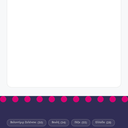
Βολοντίμιρ Ζελένσκι
(30)
Βουλή
(34)
Γάζα
(55)
Ελλάδα
(28)