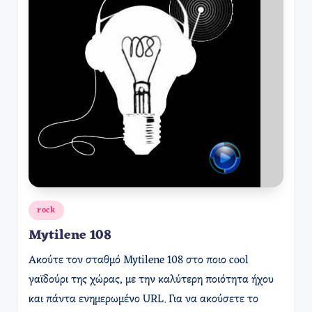
Αναρτήθηκε
rock
σε
Mytilene 108
Ακούτε τον σταθμό Mytilene 108 στο ποιο cool
γαϊδούρι της χώρας, με την καλύτερη ποιότητα ήχου
και πάντα ενημερωμένο URL. Για να ακούσετε το