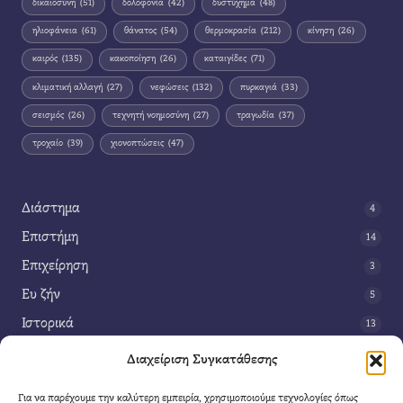
δικαιοσύνη
(51)
δολοφονία
(42)
δυστύχημα
(48)
ηλιοφάνεια
(61)
θάνατος
(54)
θερμοκρασία
(212)
κίνηση
(26)
καιρός
(135)
κακοποίηση
(26)
καταιγίδες
(71)
κλιματική αλλαγή
(27)
νεφώσεις
(132)
πυρκαγιά
(33)
σεισμός
(26)
τεχνητή νοημοσύνη
(27)
τραγωδία
(37)
τροχαίο
(39)
χιονοπτώσεις
(47)
Διάστημα
4
Επιστήμη
14
Επιχείρηση
3
Ευ ζήν
5
Ιστορικά
13
Κοινωνία
42
Διαχείριση Συγκατάθεσης
Περιβάλλον
14
Για να παρέχουμε την καλύτερη εμπειρία, χρησιμοποιούμε τεχνολογίες όπως