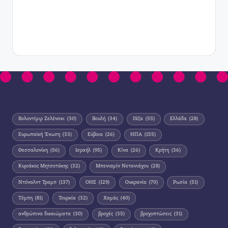
Βολοντίμιρ Ζελένσκι
(30)
Βουλή
(34)
Γάζα
(55)
Ελλάδα
(28)
Ευρωπαϊκή Ένωση
(33)
Εύβοια
(26)
ΗΠΑ
(155)
Θεσσαλονίκη
(56)
Ισραήλ
(95)
Κίνα
(26)
Κρήτη
(36)
Κυριάκος Μητσοτάκης
(32)
Μπενιαμίν Νετανιάχου
(28)
Ντόναλντ Τραμπ
(137)
ΟΗΕ
(129)
Ουκρανία
(70)
Ρωσία
(51)
Τέμπη
(81)
Τουρκία
(32)
Χαμάς
(40)
ανθρώπινα δικαιώματα
(30)
βροχές
(35)
βροχοπτώσεις
(31)