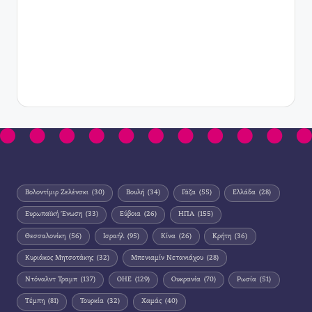
Βολοντίμιρ Ζελένσκι
(30)
Βουλή
(34)
Γάζα
(55)
Ελλάδα
(28)
Ευρωπαϊκή Ένωση
(33)
Εύβοια
(26)
ΗΠΑ
(155)
Θεσσαλονίκη
(56)
Ισραήλ
(95)
Κίνα
(26)
Κρήτη
(36)
Κυριάκος Μητσοτάκης
(32)
Μπενιαμίν Νετανιάχου
(28)
Ντόναλντ Τραμπ
(137)
ΟΗΕ
(129)
Ουκρανία
(70)
Ρωσία
(51)
Τέμπη
(81)
Τουρκία
(32)
Χαμάς
(40)