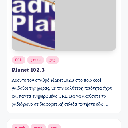
Αναρτήθηκε
folk
greek
pop
σε
Planet 102.3
Ακούτε τον σταθμό Planet 102.3 στο ποιο cool
γαϊδούρι της χώρας, με την καλύτερη ποιότητα ήχου
και πάντα ενημερωμένο URL. Για να ακούσετε το
ραδιόφωνο σε διαφορετική σελίδα πατήστε εδώ.…
Αναρτήθηκε
greek
news
pop