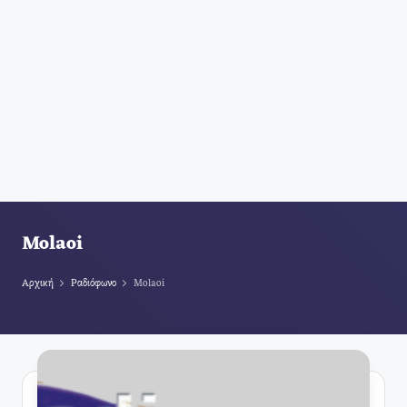
Molaoi
Αρχική
Ραδιόφωνο
Molaoi