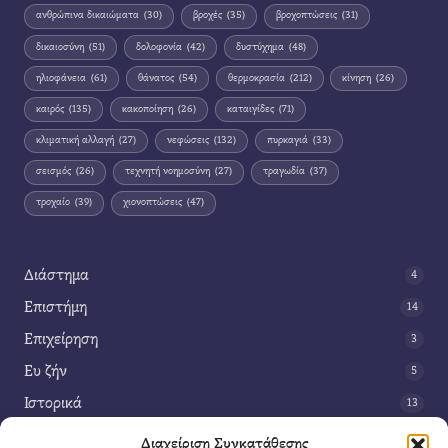
ανθρώπινα δικαιώματα
(30)
βροχές
(35)
βροχοπτώσεις
(31)
δικαιοσύνη
(51)
δολοφονία
(42)
δυστύχημα
(48)
ηλιοφάνεια
(61)
θάνατος
(54)
θερμοκρασία
(212)
κίνηση
(26)
καιρός
(135)
κακοποίηση
(26)
καταιγίδες
(71)
κλιματική αλλαγή
(27)
νεφώσεις
(132)
πυρκαγιά
(33)
σεισμός
(26)
τεχνητή νοημοσύνη
(27)
τραγωδία
(37)
τροχαίο
(39)
χιονοπτώσεις
(47)
Διάστημα
4
Επιστήμη
14
Επιχείρηση
3
Ευ ζήν
5
Ιστορικά
13
Κοινωνία
42
Διαχείριση Συγκατάθεσης