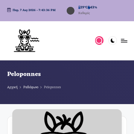
29°C
43%
Παρ, 7 Αυγ 2026
-
7:43:37 PM
Μετάβαση
Καθαρός
σε
περιεχόμενο
Peloponnes
Αρχική
Ραδιόφωνο
Peloponnes