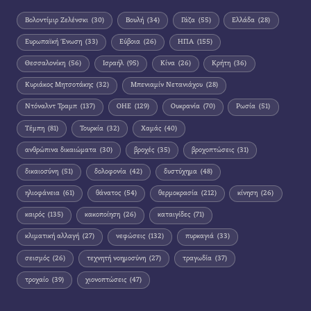
Βολοντίμιρ Ζελένσκι
(30)
Βουλή
(34)
Γάζα
(55)
Ελλάδα
(28)
Ευρωπαϊκή Ένωση
(33)
Εύβοια
(26)
ΗΠΑ
(155)
Θεσσαλονίκη
(56)
Ισραήλ
(95)
Κίνα
(26)
Κρήτη
(36)
Κυριάκος Μητσοτάκης
(32)
Μπενιαμίν Νετανιάχου
(28)
Ντόναλντ Τραμπ
(137)
ΟΗΕ
(129)
Ουκρανία
(70)
Ρωσία
(51)
Τέμπη
(81)
Τουρκία
(32)
Χαμάς
(40)
ανθρώπινα δικαιώματα
(30)
βροχές
(35)
βροχοπτώσεις
(31)
δικαιοσύνη
(51)
δολοφονία
(42)
δυστύχημα
(48)
ηλιοφάνεια
(61)
θάνατος
(54)
θερμοκρασία
(212)
κίνηση
(26)
καιρός
(135)
κακοποίηση
(26)
καταιγίδες
(71)
κλιματική αλλαγή
(27)
νεφώσεις
(132)
πυρκαγιά
(33)
σεισμός
(26)
τεχνητή νοημοσύνη
(27)
τραγωδία
(37)
τροχαίο
(39)
χιονοπτώσεις
(47)