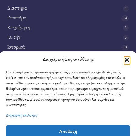
Διάστημα
4
Επιστήμη
14
Επιχείρηση
3
Ευ ζήν
5
Ιστορικά
13
Κοινωνία
42
Διαχείριση Συγκατάθεσης
Περιβάλλον
14
Για να παρέχουμε την καλύτερη εμπειρία, χρησιμοποιούμε τεχνολογίες όπως
Τέχνη
3
cookies για την αποθήκευση ή/και την πρόσβαση σε πληροφορίες συσκευών. Η
συγκατάθεση για τις εν λόγω τεχνολογίες θα μας επιτρέψει να επεξεργαστούμε
Τεχνολογία
8
δεδομένα προσωπικού χαρακτήρα, όπως συμπεριφορά περιήγησης ή μοναδικά
αναγνωριστικά σε αυτόν τον ιστότοπο. Η μη συγκατάθεση ή η ανάκληση της
Υγεία
11
συγκατάθεσης, μπορεί να επηρεάσει αρνητικά ορισμένες λειτουργίες και
Φαντασία
δυνατότητες.
4
Διαχείριση επιλογών
Αποδοχή