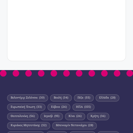
Βολοντίμιρ Ζελένσκι
(30)
Βουλή
(34)
Γάζα
(55)
Ελλάδα
(28)
Ευρωπαϊκή Ένωση
(33)
Εύβοια
(26)
ΗΠΑ
(155)
Θεσσαλονίκη
(56)
Ισραήλ
(95)
Κίνα
(26)
Κρήτη
(36)
Κυριάκος Μητσοτάκης
(32)
Μπενιαμίν Νετανιάχου
(28)