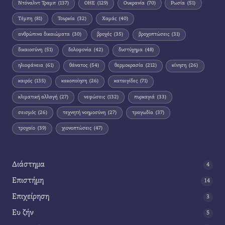
Ντόναλντ Τραμπ
(137)
ΟΗΕ
(129)
Ουκρανία
(70)
Ρωσία
(51)
Τέμπη
(81)
Τουρκία
(32)
Χαμάς
(40)
ανθρώπινα δικαιώματα
(30)
βροχές
(35)
βροχοπτώσεις
(31)
δικαιοσύνη
(51)
δολοφονία
(42)
δυστύχημα
(48)
ηλιοφάνεια
(61)
θάνατος
(54)
θερμοκρασία
(212)
κίνηση
(26)
καιρός
(135)
κακοποίηση
(26)
καταιγίδες
(71)
κλιματική αλλαγή
(27)
νεφώσεις
(132)
πυρκαγιά
(33)
σεισμός
(26)
τεχνητή νοημοσύνη
(27)
τραγωδία
(37)
τροχαίο
(39)
χιονοπτώσεις
(47)
Διάστημα
4
Επιστήμη
14
Επιχείρηση
3
Ευ ζήν
5