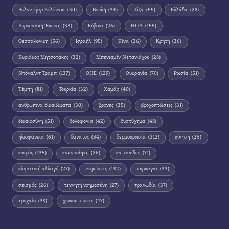
Βολοντίμιρ Ζελένσκι
(30)
Βουλή
(34)
Γάζα
(55)
Ελλάδα
(28)
Ευρωπαϊκή Ένωση
(33)
Εύβοια
(26)
ΗΠΑ
(155)
Θεσσαλονίκη
(56)
Ισραήλ
(95)
Κίνα
(26)
Κρήτη
(36)
Κυριάκος Μητσοτάκης
(32)
Μπενιαμίν Νετανιάχου
(28)
Ντόναλντ Τραμπ
(137)
ΟΗΕ
(129)
Ουκρανία
(70)
Ρωσία
(51)
Τέμπη
(81)
Τουρκία
(32)
Χαμάς
(40)
ανθρώπινα δικαιώματα
(30)
βροχές
(35)
βροχοπτώσεις
(31)
δικαιοσύνη
(51)
δολοφονία
(42)
δυστύχημα
(48)
ηλιοφάνεια
(61)
θάνατος
(54)
θερμοκρασία
(212)
κίνηση
(26)
καιρός
(135)
κακοποίηση
(26)
καταιγίδες
(71)
κλιματική αλλαγή
(27)
νεφώσεις
(132)
πυρκαγιά
(33)
σεισμός
(26)
τεχνητή νοημοσύνη
(27)
τραγωδία
(37)
τροχαίο
(39)
χιονοπτώσεις
(47)