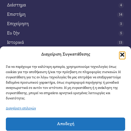
Διάστημα
4
Επιστήμη
14
Επιχείρηση
3
Ευ ζήν
5
Ιστορικά
13
Κοινωνία
42
Διαχείριση Συγκατάθεσης
Περιβάλλον
14
Για να παρέχουμε την καλύτερη εμπειρία, χρησιμοποιούμε τεχνολογίες όπως
Τέχνη
3
cookies για την αποθήκευση ή/και την πρόσβαση σε πληροφορίες συσκευών. Η
συγκατάθεση για τις εν λόγω τεχνολογίες θα μας επιτρέψει να επεξεργαστούμε
Τεχνολογία
8
δεδομένα προσωπικού χαρακτήρα, όπως συμπεριφορά περιήγησης ή μοναδικά
αναγνωριστικά σε αυτόν τον ιστότοπο. Η μη συγκατάθεση ή η ανάκληση της
Υγεία
11
συγκατάθεσης, μπορεί να επηρεάσει αρνητικά ορισμένες λειτουργίες και
Φαντασία
δυνατότητες.
4
Διαχείριση επιλογών
Αποδοχή
Cool Mule
- 2026 |
Πολιτική Απορρήτου
|
Όροι Χρήσης
|