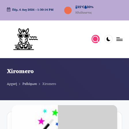
35°C
30%
Πέμ, 6 Αυγ 2026
-
1:30:15 PM
Μετάβαση
Ηλιόλουστος
σε
περιεχόμενο
Xiromero
Αρχική
Ραδιόφωνο
Xiromero