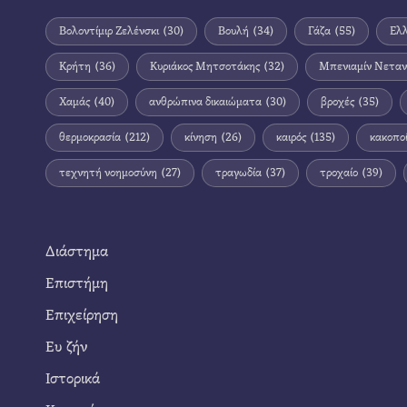
Βολοντίμιρ Ζελένσκι
(30)
Βουλή
(34)
Γάζα
(55)
Ελ
Κρήτη
(36)
Κυριάκος Μητσοτάκης
(32)
Μπενιαμίν Νεταν
Χαμάς
(40)
ανθρώπινα δικαιώματα
(30)
βροχές
(35)
θερμοκρασία
(212)
κίνηση
(26)
καιρός
(135)
κακοπο
τεχνητή νοημοσύνη
(27)
τραγωδία
(37)
τροχαίο
(39)
Διάστημα
Επιστήμη
Επιχείρηση
Ευ ζήν
Ιστορικά