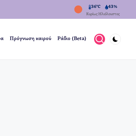
36°C
43%
Κυρίως Ηλιόλουστος
ρα
Πρόγνωση καιρού
Ράδιο (Beta)