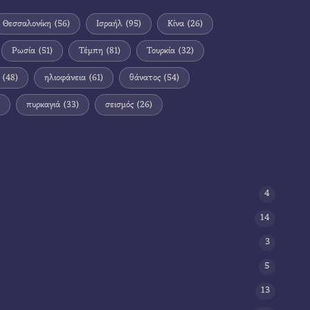
Θεσσαλονίκη
(56)
Ισραήλ
(95)
Κίνα
(26)
Ρωσία
(51)
Τέμπη
(81)
Τουρκία
(32)
(48)
ηλιοφάνεια
(61)
θάνατος
(54)
πυρκαγιά
(33)
σεισμός
(26)
4
14
3
5
13