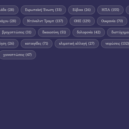
λάδα
(28)
Ευρωπαϊκή Ένωση
(33)
Εύβοια
(26)
ΗΠΑ
(155)
ιάχου
(28)
Ντόναλντ Τραμπ
(137)
ΟΗΕ
(129)
Ουκρανία
(70)
βροχοπτώσεις
(31)
δικαιοσύνη
(51)
δολοφονία
(42)
δυστύχημα
ίηση
(26)
καταιγίδες
(71)
κλιματική αλλαγή
(27)
νεφώσεις
(132)
χιονοπτώσεις
(47)