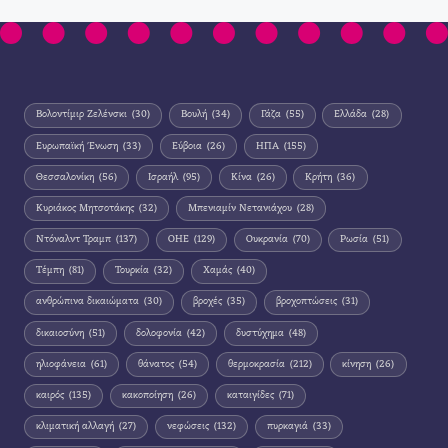
Βολοντίμιρ Ζελένσκι
(30)
Βουλή
(34)
Γάζα
(55)
Ελλάδα
(28)
Ευρωπαϊκή Ένωση
(33)
Εύβοια
(26)
ΗΠΑ
(155)
Θεσσαλονίκη
(56)
Ισραήλ
(95)
Κίνα
(26)
Κρήτη
(36)
Κυριάκος Μητσοτάκης
(32)
Μπενιαμίν Νετανιάχου
(28)
Ντόναλντ Τραμπ
(137)
ΟΗΕ
(129)
Ουκρανία
(70)
Ρωσία
(51)
Τέμπη
(81)
Τουρκία
(32)
Χαμάς
(40)
ανθρώπινα δικαιώματα
(30)
βροχές
(35)
βροχοπτώσεις
(31)
δικαιοσύνη
(51)
δολοφονία
(42)
δυστύχημα
(48)
ηλιοφάνεια
(61)
θάνατος
(54)
θερμοκρασία
(212)
κίνηση
(26)
καιρός
(135)
κακοποίηση
(26)
καταιγίδες
(71)
κλιματική αλλαγή
(27)
νεφώσεις
(132)
πυρκαγιά
(33)