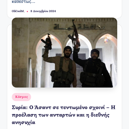
καθεστώς…
OliCoolM.
8 Δεκεμβρίου 2024
Συγγραφέας:
Αναρτήθηκε
Κόσμος
σε
Συρία: Ο Άσαντ σε τεντωμένο σχοινί – Η
προέλαση των ανταρτών και η διεθνής
ανησυχία