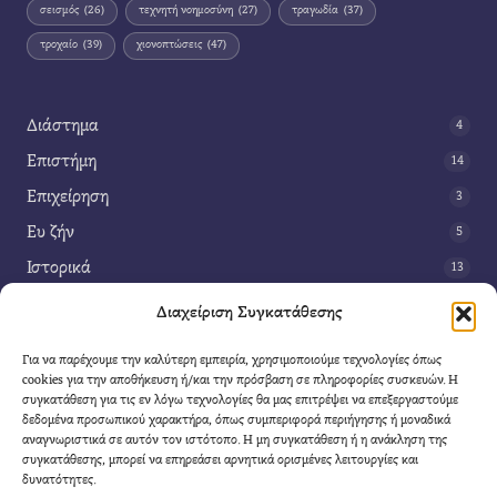
σεισμός
(26)
τεχνητή νοημοσύνη
(27)
τραγωδία
(37)
τροχαίο
(39)
χιονοπτώσεις
(47)
Διάστημα
4
Επιστήμη
14
Επιχείρηση
3
Ευ ζήν
5
Ιστορικά
13
Κοινωνία
42
Διαχείριση Συγκατάθεσης
Περιβάλλον
14
Για να παρέχουμε την καλύτερη εμπειρία, χρησιμοποιούμε τεχνολογίες όπως
Τέχνη
3
cookies για την αποθήκευση ή/και την πρόσβαση σε πληροφορίες συσκευών. Η
συγκατάθεση για τις εν λόγω τεχνολογίες θα μας επιτρέψει να επεξεργαστούμε
Τεχνολογία
8
δεδομένα προσωπικού χαρακτήρα, όπως συμπεριφορά περιήγησης ή μοναδικά
αναγνωριστικά σε αυτόν τον ιστότοπο. Η μη συγκατάθεση ή η ανάκληση της
Υγεία
11
συγκατάθεσης, μπορεί να επηρεάσει αρνητικά ορισμένες λειτουργίες και
Φαντασία
δυνατότητες.
4