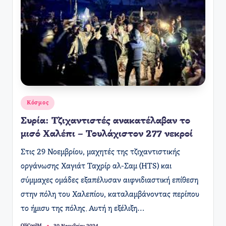
Αναρτήθηκε
Κόσμος
σε
Συρία: Τζιχαντιστές ανακατέλαβαν το
μισό Χαλέπι – Τουλάχιστον 277 νεκροί
Στις 29 Νοεμβρίου, μαχητές της τζιχαντιστικής
οργάνωσης Χαγιάτ Ταχρίρ αλ-Σαμ (HTS) και
σύμμαχες ομάδες εξαπέλυσαν αιφνιδιαστική επίθεση
στην πόλη του Χαλεπίου, καταλαμβάνοντας περίπου
το ήμισυ της πόλης. Αυτή η εξέλιξη…
OliCoolM.