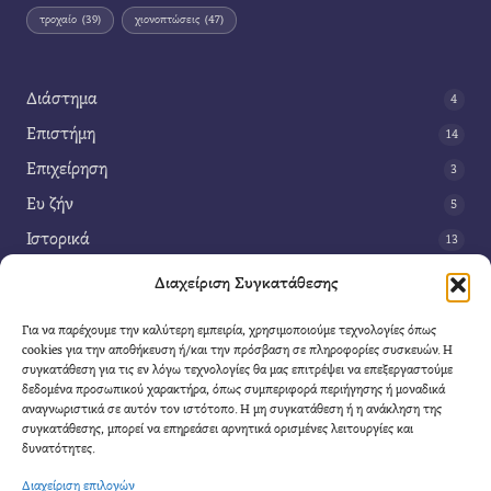
τροχαίο
(39)
χιονοπτώσεις
(47)
Διάστημα
4
Επιστήμη
14
Επιχείρηση
3
Ευ ζήν
5
Ιστορικά
13
Κοινωνία
42
Διαχείριση Συγκατάθεσης
Περιβάλλον
14
Για να παρέχουμε την καλύτερη εμπειρία, χρησιμοποιούμε τεχνολογίες όπως
Τέχνη
3
cookies για την αποθήκευση ή/και την πρόσβαση σε πληροφορίες συσκευών. Η
συγκατάθεση για τις εν λόγω τεχνολογίες θα μας επιτρέψει να επεξεργαστούμε
Τεχνολογία
8
δεδομένα προσωπικού χαρακτήρα, όπως συμπεριφορά περιήγησης ή μοναδικά
αναγνωριστικά σε αυτόν τον ιστότοπο. Η μη συγκατάθεση ή η ανάκληση της
Υγεία
11
συγκατάθεσης, μπορεί να επηρεάσει αρνητικά ορισμένες λειτουργίες και
Φαντασία
δυνατότητες.
4
Διαχείριση επιλογών