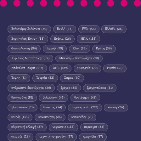
Βολοντίμιρ Ζελένσκι
(30)
Βουλή
(34)
Γάζα
(55)
Ελλάδα
(28)
Ευρωπαϊκή Ένωση
(33)
Εύβοια
(26)
ΗΠΑ
(155)
Θεσσαλονίκη
(56)
Ισραήλ
(95)
Κίνα
(26)
Κρήτη
(36)
Κυριάκος Μητσοτάκης
(32)
Μπενιαμίν Νετανιάχου
(28)
Ντόναλντ Τραμπ
(137)
ΟΗΕ
(129)
Ουκρανία
(70)
Ρωσία
(51)
Τέμπη
(81)
Τουρκία
(32)
Χαμάς
(40)
ανθρώπινα δικαιώματα
(30)
βροχές
(35)
βροχοπτώσεις
(31)
δικαιοσύνη
(51)
δολοφονία
(42)
δυστύχημα
(48)
ηλιοφάνεια
(61)
θάνατος
(54)
θερμοκρασία
(212)
κίνηση
(26)
καιρός
(135)
κακοποίηση
(26)
καταιγίδες
(71)
κλιματική αλλαγή
(27)
νεφώσεις
(132)
πυρκαγιά
(33)
σεισμός
(26)
τεχνητή νοημοσύνη
(27)
τραγωδία
(37)