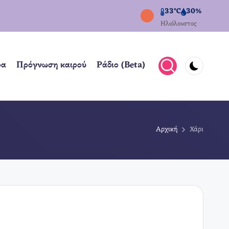
33°C
30%
Ηλιόλουστος
ρα
Πρόγνωση καιρού
Ράδιο (Beta)
Αρχική
Χάρι