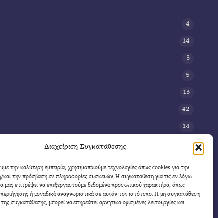
4
14
3
5
13
42
14
3
Διαχείριση Συγκατάθεσης
8
ουμε την καλύτερη εμπειρία, χρησιμοποιούμε τεχνολογίες όπως cookies για την
/και την πρόσβαση σε πληροφορίες συσκευών. Η συγκατάθεση για τις εν λόγω
11
θα μας επιτρέψει να επεξεργαστούμε δεδομένα προσωπικού χαρακτήρα, όπως
4
περιήγησης ή μοναδικά αναγνωριστικά σε αυτόν τον ιστότοπο. Η μη συγκατάθεση
 της συγκατάθεσης, μπορεί να επηρεάσει αρνητικά ορισμένες λειτουργίες και