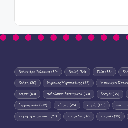
Βολοντίμιρ Ζελένσκι
(30)
Βουλή
(34)
Γάζα
(55)
Ελ
Κρήτη
(36)
Κυριάκος Μητσοτάκης
(32)
Μπενιαμίν Νεταν
Χαμάς
(40)
ανθρώπινα δικαιώματα
(30)
βροχές
(35)
θερμοκρασία
(212)
κίνηση
(26)
καιρός
(135)
κακοπο
τεχνητή νοημοσύνη
(27)
τραγωδία
(37)
τροχαίο
(39)