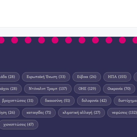
λάδα
(28)
Ευρωπαϊκή Ένωση
(33)
Εύβοια
(26)
ΗΠΑ
(155)
ιάχου
(28)
Ντόναλντ Τραμπ
(137)
ΟΗΕ
(129)
Ουκρανία
(70)
βροχοπτώσεις
(31)
δικαιοσύνη
(51)
δολοφονία
(42)
δυστύχημα
ίηση
(26)
καταιγίδες
(71)
κλιματική αλλαγή
(27)
νεφώσεις
(132)
χιονοπτώσεις
(47)