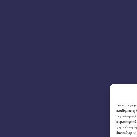
Για να παρέχ
αποθήκευση ή
τεχνολογίες 
συμπεριφορά 
ή η ανάκληση
δυνατότητες.