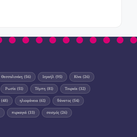
Θεσσαλονίκη
(56)
Ισραήλ
(95)
Κίνα
(26)
Ρωσία
(51)
Τέμπη
(81)
Τουρκία
(32)
(48)
ηλιοφάνεια
(61)
θάνατος
(54)
πυρκαγιά
(33)
σεισμός
(26)