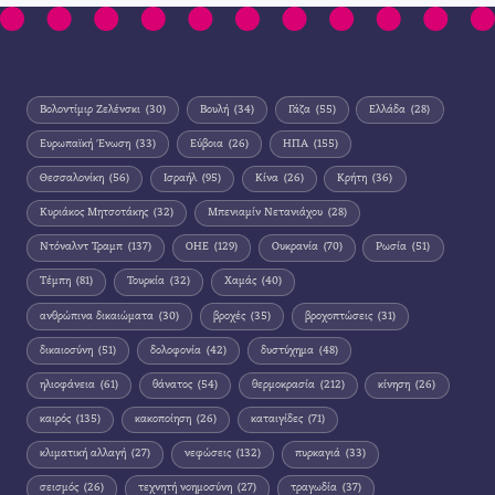
Βολοντίμιρ Ζελένσκι
(30)
Βουλή
(34)
Γάζα
(55)
Ελλάδα
(28)
Ευρωπαϊκή Ένωση
(33)
Εύβοια
(26)
ΗΠΑ
(155)
Θεσσαλονίκη
(56)
Ισραήλ
(95)
Κίνα
(26)
Κρήτη
(36)
Κυριάκος Μητσοτάκης
(32)
Μπενιαμίν Νετανιάχου
(28)
Ντόναλντ Τραμπ
(137)
ΟΗΕ
(129)
Ουκρανία
(70)
Ρωσία
(51)
Τέμπη
(81)
Τουρκία
(32)
Χαμάς
(40)
ανθρώπινα δικαιώματα
(30)
βροχές
(35)
βροχοπτώσεις
(31)
δικαιοσύνη
(51)
δολοφονία
(42)
δυστύχημα
(48)
ηλιοφάνεια
(61)
θάνατος
(54)
θερμοκρασία
(212)
κίνηση
(26)
καιρός
(135)
κακοποίηση
(26)
καταιγίδες
(71)
κλιματική αλλαγή
(27)
νεφώσεις
(132)
πυρκαγιά
(33)
σεισμός
(26)
τεχνητή νοημοσύνη
(27)
τραγωδία
(37)