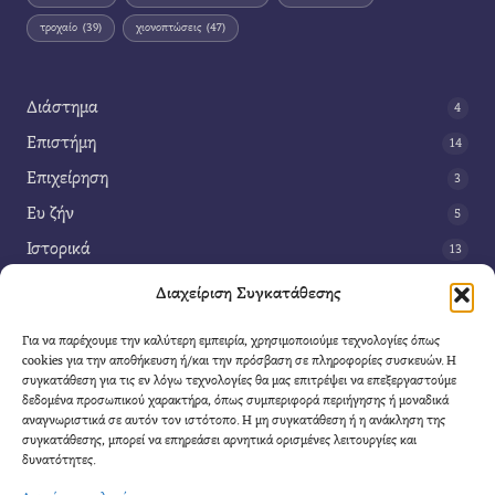
τροχαίο
(39)
χιονοπτώσεις
(47)
Διάστημα
4
Επιστήμη
14
Επιχείρηση
3
Ευ ζήν
5
Ιστορικά
13
Κοινωνία
42
Διαχείριση Συγκατάθεσης
Περιβάλλον
14
Για να παρέχουμε την καλύτερη εμπειρία, χρησιμοποιούμε τεχνολογίες όπως
Τέχνη
3
cookies για την αποθήκευση ή/και την πρόσβαση σε πληροφορίες συσκευών. Η
συγκατάθεση για τις εν λόγω τεχνολογίες θα μας επιτρέψει να επεξεργαστούμε
Τεχνολογία
8
δεδομένα προσωπικού χαρακτήρα, όπως συμπεριφορά περιήγησης ή μοναδικά
αναγνωριστικά σε αυτόν τον ιστότοπο. Η μη συγκατάθεση ή η ανάκληση της
Υγεία
11
συγκατάθεσης, μπορεί να επηρεάσει αρνητικά ορισμένες λειτουργίες και
Φαντασία
δυνατότητες.
4