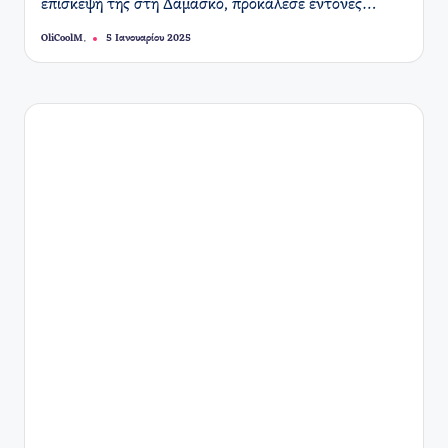
επίσκεψή της στη Δαμασκό, προκάλεσε έντονες…
OliCoolM.
5 Ιανουαρίου 2025
Συγγραφέας: