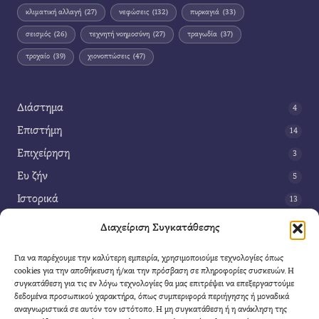
κλιματική αλλαγή
(27)
νεφώσεις
(132)
πυρκαγιά
(33)
σεισμός
(26)
τεχνητή νοημοσύνη
(27)
τραγωδία
(37)
τροχαίο
(39)
χιονοπτώσεις
(47)
Διάστημα
4
Επιστήμη
14
Επιχείρηση
3
Ευ ζήν
5
Ιστορικά
13
Κοινωνία
42
Διαχείριση Συγκατάθεσης
Περιβάλλον
14
Για να παρέχουμε την καλύτερη εμπειρία, χρησιμοποιούμε τεχνολογίες όπως
Τέχνη
3
cookies για την αποθήκευση ή/και την πρόσβαση σε πληροφορίες συσκευών. Η
συγκατάθεση για τις εν λόγω τεχνολογίες θα μας επιτρέψει να επεξεργαστούμε
Τεχνολογία
8
δεδομένα προσωπικού χαρακτήρα, όπως συμπεριφορά περιήγησης ή μοναδικά
αναγνωριστικά σε αυτόν τον ιστότοπο. Η μη συγκατάθεση ή η ανάκληση της
Υγεία
11