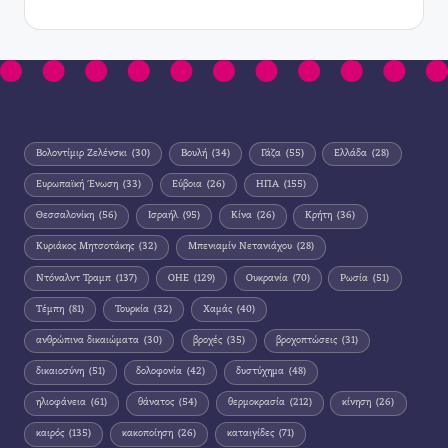
Βολοντίμιρ Ζελένσκι
(30)
Βουλή
(34)
Γάζα
(55)
Ελλάδα
(28)
Ευρωπαϊκή Ένωση
(33)
Εύβοια
(26)
ΗΠΑ
(155)
Θεσσαλονίκη
(56)
Ισραήλ
(95)
Κίνα
(26)
Κρήτη
(36)
Κυριάκος Μητσοτάκης
(32)
Μπενιαμίν Νετανιάχου
(28)
Ντόναλντ Τραμπ
(137)
ΟΗΕ
(129)
Ουκρανία
(70)
Ρωσία
(51)
Τέμπη
(81)
Τουρκία
(32)
Χαμάς
(40)
ανθρώπινα δικαιώματα
(30)
βροχές
(35)
βροχοπτώσεις
(31)
δικαιοσύνη
(51)
δολοφονία
(42)
δυστύχημα
(48)
ηλιοφάνεια
(61)
θάνατος
(54)
θερμοκρασία
(212)
κίνηση
(26)
καιρός
(135)
κακοποίηση
(26)
καταιγίδες
(71)