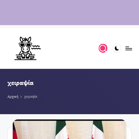
χειραψία
Αρχική
χειραψία