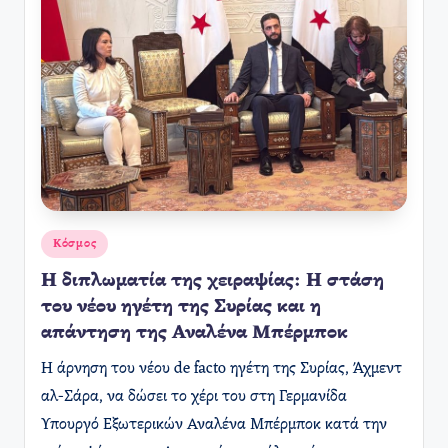
Αναρτήθηκε
Κόσμος
σε
Η διπλωματία της χειραψίας: Η στάση
του νέου ηγέτη της Συρίας και η
απάντηση της Αναλένα Μπέρμποκ
Η άρνηση του νέου de facto ηγέτη της Συρίας, Άχμεντ
αλ-Σάρα, να δώσει το χέρι του στη Γερμανίδα
Υπουργό Εξωτερικών Αναλένα Μπέρμποκ κατά την