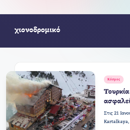
χιονοδρομικό
Αναρτήθηκε
Κόσμος
σε
Τουρκία
ασφαλεί
Στις 21 Ιαν
Kartalkaya,