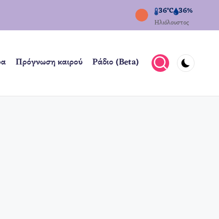
36°C
36%
Ηλιόλουστος
ρα
Πρόγνωση καιρού
Ράδιο (Beta)