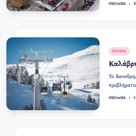
OliCoolM.
2
Συγγραφέας:
Αναρτήθηκε
Ελλάδα
σε
Καλάβρυ
Το Χιονοδρο
προβλήματος
OliCoolM.
1
Συγγραφέας: