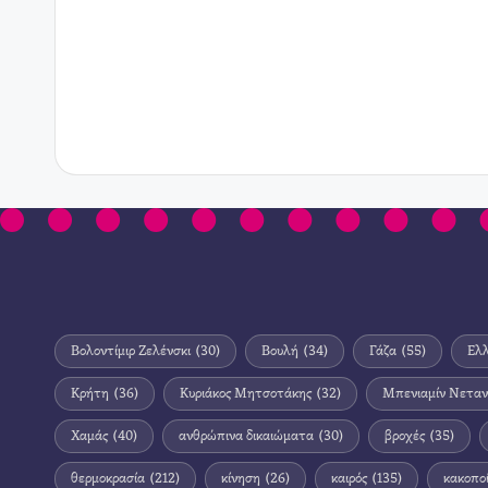
Βολοντίμιρ Ζελένσκι
(30)
Βουλή
(34)
Γάζα
(55)
Ελ
Κρήτη
(36)
Κυριάκος Μητσοτάκης
(32)
Μπενιαμίν Νεταν
Χαμάς
(40)
ανθρώπινα δικαιώματα
(30)
βροχές
(35)
θερμοκρασία
(212)
κίνηση
(26)
καιρός
(135)
κακοπο