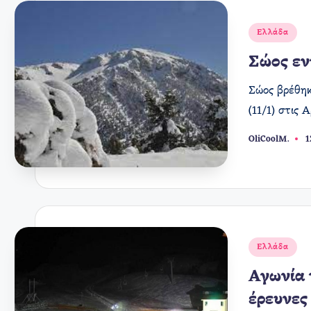
Αναρτήθηκε
Ελλάδα
σε
Σώος εν
Σώος βρέθηκ
(11/1) στις
OliCoolM.
1
Συγγραφέας:
Αναρτήθηκε
Ελλάδα
σε
Αγωνία 
έρευνες