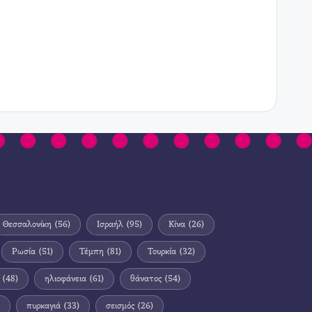
Θεσσαλονίκη
(56)
Ισραήλ
(95)
Κίνα
(26)
Ρωσία
(51)
Τέμπη
(81)
Τουρκία
(32)
(48)
ηλιοφάνεια
(61)
θάνατος
(54)
πυρκαγιά
(33)
σεισμός
(26)