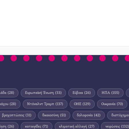
λάδα
(28)
Ευρωπαϊκή Ένωση
(33)
Εύβοια
(26)
ΗΠΑ
(155)
ιάχου
(28)
Ντόναλντ Τραμπ
(137)
ΟΗΕ
(129)
Ουκρανία
(70)
βροχοπτώσεις
(31)
δικαιοσύνη
(51)
δολοφονία
(42)
δυστύχημα
ίηση
(26)
καταιγίδες
(71)
κλιματική αλλαγή
(27)
νεφώσεις
(132)