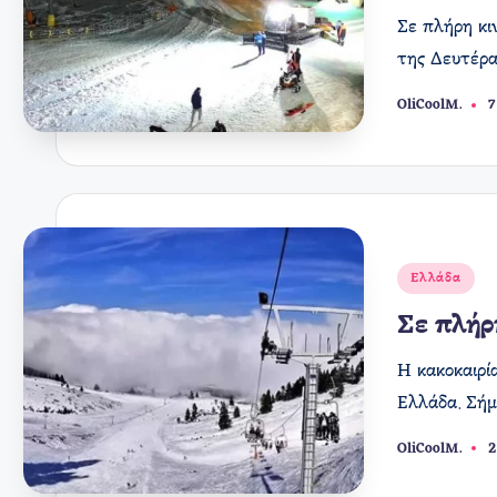
Σε πλήρη κι
της Δευτέρα
OliCoolM.
7
Συγγραφέας:
Αναρτήθηκε
Ελλάδα
σε
Σε πλήρ
Η κακοκαιρί
Ελλάδα. Σήμ
OliCoolM.
2
Συγγραφέας: