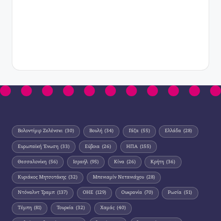
Βολοντίμιρ Ζελένσκι
(30)
Βουλή
(34)
Γάζα
(55)
Ελλάδα
(28)
Ευρωπαϊκή Ένωση
(33)
Εύβοια
(26)
ΗΠΑ
(155)
Θεσσαλονίκη
(56)
Ισραήλ
(95)
Κίνα
(26)
Κρήτη
(36)
Κυριάκος Μητσοτάκης
(32)
Μπενιαμίν Νετανιάχου
(28)
Ντόναλντ Τραμπ
(137)
ΟΗΕ
(129)
Ουκρανία
(70)
Ρωσία
(51)
Τέμπη
(81)
Τουρκία
(32)
Χαμάς
(40)