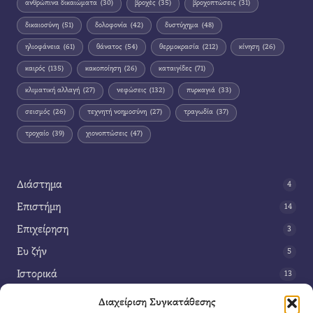
ανθρώπινα δικαιώματα
(30)
βροχές
(35)
βροχοπτώσεις
(31)
δικαιοσύνη
(51)
δολοφονία
(42)
δυστύχημα
(48)
ηλιοφάνεια
(61)
θάνατος
(54)
θερμοκρασία
(212)
κίνηση
(26)
καιρός
(135)
κακοποίηση
(26)
καταιγίδες
(71)
κλιματική αλλαγή
(27)
νεφώσεις
(132)
πυρκαγιά
(33)
σεισμός
(26)
τεχνητή νοημοσύνη
(27)
τραγωδία
(37)
τροχαίο
(39)
χιονοπτώσεις
(47)
Διάστημα
4
Επιστήμη
14
Επιχείρηση
3
Ευ ζήν
5
Ιστορικά
13
Κοινωνία
42
Διαχείριση Συγκατάθεσης