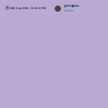
29°C
53%
Σάβ, 8 Αυγ 2026
-
10:34:41 PM
Μετάβαση
Καθαρός
σε
περιεχόμενο