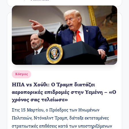
Συγγραφέας:
Αναρτήθηκε
Κόσμος
σε
ΗΠΑ vs Χούθι: Ο Τραμπ διατάζει
αεροπορικές επιδρομές στην Υεμένη – «Ο
χρόνος σας τελείωσε»
​Στις 15 Μαρτίου, ο Πρόεδρος των Ηνωμένων
Πολιτειών, Ντόναλντ Τραμπ, διέταξε εκτεταμένες
στρατιωτικές επιθέσεις κατά των υποστηριζόμενων