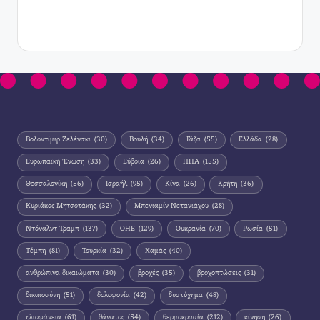
Βολοντίμιρ Ζελένσκι
(30)
Βουλή
(34)
Γάζα
(55)
Ελλάδα
(28)
Ευρωπαϊκή Ένωση
(33)
Εύβοια
(26)
ΗΠΑ
(155)
Θεσσαλονίκη
(56)
Ισραήλ
(95)
Κίνα
(26)
Κρήτη
(36)
Κυριάκος Μητσοτάκης
(32)
Μπενιαμίν Νετανιάχου
(28)
Ντόναλντ Τραμπ
(137)
ΟΗΕ
(129)
Ουκρανία
(70)
Ρωσία
(51)
Τέμπη
(81)
Τουρκία
(32)
Χαμάς
(40)
ανθρώπινα δικαιώματα
(30)
βροχές
(35)
βροχοπτώσεις
(31)
δικαιοσύνη
(51)
δολοφονία
(42)
δυστύχημα
(48)
ηλιοφάνεια
(61)
θάνατος
(54)
θερμοκρασία
(212)
κίνηση
(26)