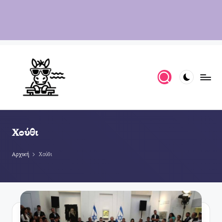
Χούθι
Αρχική
Χούθι