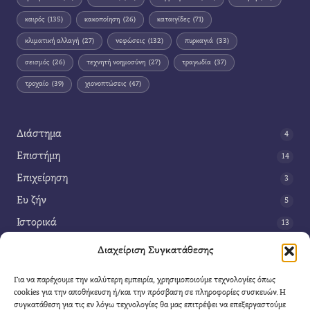
καιρός
(135)
κακοποίηση
(26)
καταιγίδες
(71)
κλιματική αλλαγή
(27)
νεφώσεις
(132)
πυρκαγιά
(33)
σεισμός
(26)
τεχνητή νοημοσύνη
(27)
τραγωδία
(37)
τροχαίο
(39)
χιονοπτώσεις
(47)
Διάστημα
4
Επιστήμη
14
Επιχείρηση
3
Ευ ζήν
5
Ιστορικά
13
Κοινωνία
42
Διαχείριση Συγκατάθεσης
Περιβάλλον
14
Για να παρέχουμε την καλύτερη εμπειρία, χρησιμοποιούμε τεχνολογίες όπως
Τέχνη
3
cookies για την αποθήκευση ή/και την πρόσβαση σε πληροφορίες συσκευών. Η
συγκατάθεση για τις εν λόγω τεχνολογίες θα μας επιτρέψει να επεξεργαστούμε