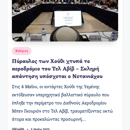
Αναρτήθηκε
Κόσμος
σε
Πύραυλος των Χούθι χτυπά το
αεροδρόμιο του Τελ Αβίβ – Σκληρή
απάντηση υπόσχεται ο Νετανιάχου
Στις 4 Μαΐου, οι αντάρτες Χούθι της Υεμένης
εκτόξευσαν υπερηχητικό βαλλιστικό πύραυλο που
έπληξε την περίμετρο του Διεθνούς Αεροδρομίου
Μπεν Γκουριόν στο Τελ Αβίβ, τραυματίζοντας οκτώ
άτομα και προκαλώντας προσωρινή…
OliCoolM.
5 Μαΐου 2025