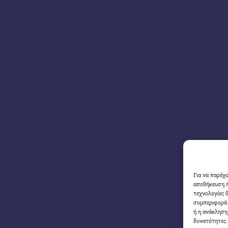
Για να παρέχ
αποθήκευση ή
τεχνολογίες 
συμπεριφορά 
ή η ανάκληση
δυνατότητες.