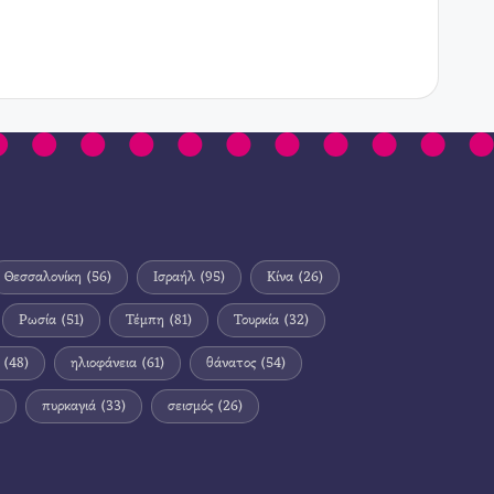
Θεσσαλονίκη
(56)
Ισραήλ
(95)
Κίνα
(26)
Ρωσία
(51)
Τέμπη
(81)
Τουρκία
(32)
(48)
ηλιοφάνεια
(61)
θάνατος
(54)
πυρκαγιά
(33)
σεισμός
(26)