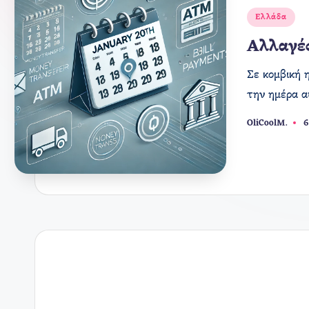
Αναρτήθηκε
Ελλάδα
σε
Αλλαγές
Σε κομβική 
την ημέρα α
OliCoolM.
6
Συγγραφέας: