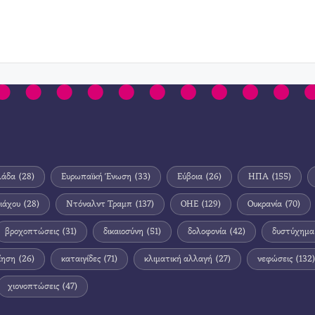
λάδα
(28)
Ευρωπαϊκή Ένωση
(33)
Εύβοια
(26)
ΗΠΑ
(155)
ιάχου
(28)
Ντόναλντ Τραμπ
(137)
ΟΗΕ
(129)
Ουκρανία
(70)
βροχοπτώσεις
(31)
δικαιοσύνη
(51)
δολοφονία
(42)
δυστύχημα
ίηση
(26)
καταιγίδες
(71)
κλιματική αλλαγή
(27)
νεφώσεις
(132)
χιονοπτώσεις
(47)