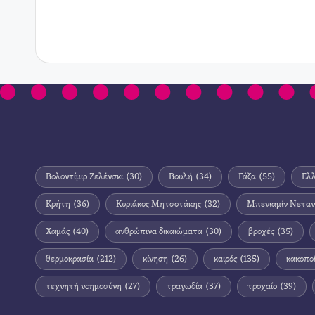
Βολοντίμιρ Ζελένσκι
(30)
Βουλή
(34)
Γάζα
(55)
Ελ
Κρήτη
(36)
Κυριάκος Μητσοτάκης
(32)
Μπενιαμίν Νεταν
Χαμάς
(40)
ανθρώπινα δικαιώματα
(30)
βροχές
(35)
θερμοκρασία
(212)
κίνηση
(26)
καιρός
(135)
κακοπο
τεχνητή νοημοσύνη
(27)
τραγωδία
(37)
τροχαίο
(39)