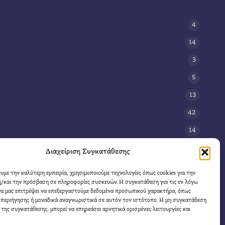
4
14
3
5
13
42
14
3
Διαχείριση Συγκατάθεσης
8
ουμε την καλύτερη εμπειρία, χρησιμοποιούμε τεχνολογίες όπως cookies για την
/και την πρόσβαση σε πληροφορίες συσκευών. Η συγκατάθεση για τις εν λόγω
11
θα μας επιτρέψει να επεξεργαστούμε δεδομένα προσωπικού χαρακτήρα, όπως
4
περιήγησης ή μοναδικά αναγνωριστικά σε αυτόν τον ιστότοπο. Η μη συγκατάθεση
 της συγκατάθεσης, μπορεί να επηρεάσει αρνητικά ορισμένες λειτουργίες και