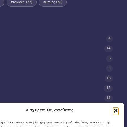
πυρκαγιά
(33)
σεισμός
(26)
4
14
3
5
13
42
14
3
Διαχείριση Συγκατάθεσης
8
ουμε την καλύτερη εμπειρία, χρησιμοποιούμε τεχνολογίες όπως cookies για την