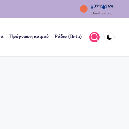
37°C
36%
Ηλιόλουστος
ρα
Πρόγνωση καιρού
Ράδιο (Beta)