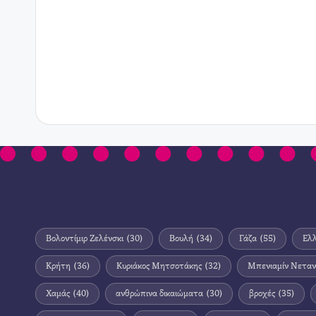
Βολοντίμιρ Ζελένσκι
(30)
Βουλή
(34)
Γάζα
(55)
Ελ
Κρήτη
(36)
Κυριάκος Μητσοτάκης
(32)
Μπενιαμίν Νεταν
Χαμάς
(40)
ανθρώπινα δικαιώματα
(30)
βροχές
(35)