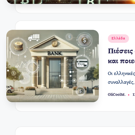
Αναρτήθηκε
Ελλάδα
σε
Πιέσεις
και ποιε
Οι ελληνικέ
συναλλαγές,
OliCoolM.
1
Συγγραφέας: