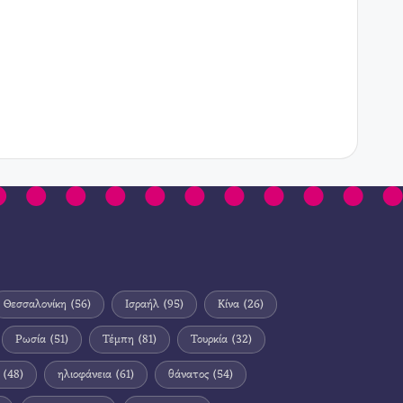
Θεσσαλονίκη
(56)
Ισραήλ
(95)
Κίνα
(26)
Ρωσία
(51)
Τέμπη
(81)
Τουρκία
(32)
(48)
ηλιοφάνεια
(61)
θάνατος
(54)