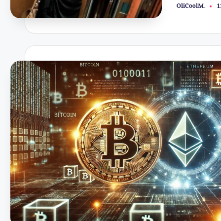
OliCoolM.
1
Συγγραφέας: