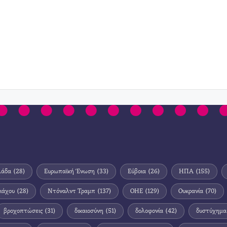
λάδα
(28)
Ευρωπαϊκή Ένωση
(33)
Εύβοια
(26)
ΗΠΑ
(155)
ιάχου
(28)
Ντόναλντ Τραμπ
(137)
ΟΗΕ
(129)
Ουκρανία
(70)
βροχοπτώσεις
(31)
δικαιοσύνη
(51)
δολοφονία
(42)
δυστύχημα