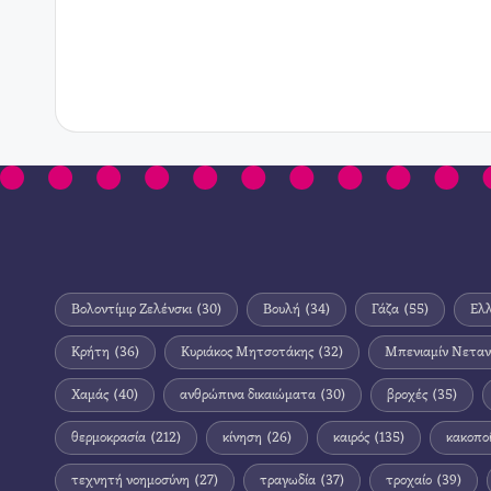
Βολοντίμιρ Ζελένσκι
(30)
Βουλή
(34)
Γάζα
(55)
Ελ
Κρήτη
(36)
Κυριάκος Μητσοτάκης
(32)
Μπενιαμίν Νεταν
Χαμάς
(40)
ανθρώπινα δικαιώματα
(30)
βροχές
(35)
θερμοκρασία
(212)
κίνηση
(26)
καιρός
(135)
κακοπο
τεχνητή νοημοσύνη
(27)
τραγωδία
(37)
τροχαίο
(39)