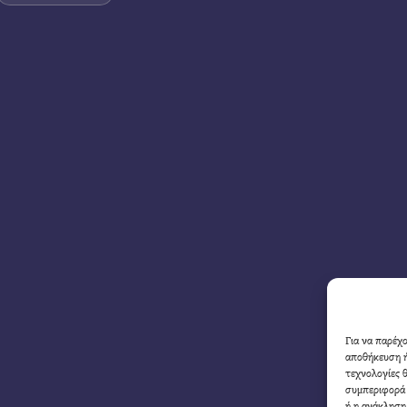
Για να παρέχ
αποθήκευση ή
τεχνολογίες 
συμπεριφορά 