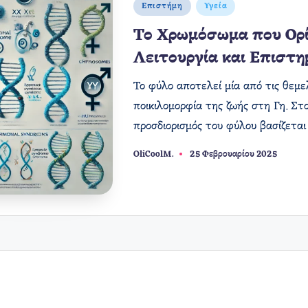
Αναρτήθηκε
Επιστήμη
Υγεία
σε
Το Χρωμόσωμα που Ορί
Λειτουργία και Επιστη
Το φύλο αποτελεί μία από τις θεμελ
ποικιλομορφία της ζωής στη Γη. Στ
προσδιορισμός του φύλου βασίζετα
OliCoolM.
25 Φεβρουαρίου 2025
Συγγραφέας: