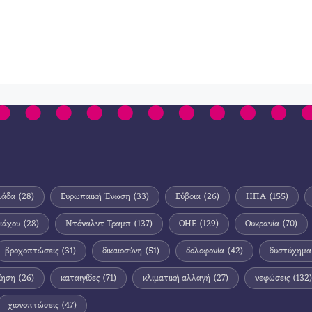
λάδα
(28)
Ευρωπαϊκή Ένωση
(33)
Εύβοια
(26)
ΗΠΑ
(155)
ιάχου
(28)
Ντόναλντ Τραμπ
(137)
ΟΗΕ
(129)
Ουκρανία
(70)
βροχοπτώσεις
(31)
δικαιοσύνη
(51)
δολοφονία
(42)
δυστύχημα
ίηση
(26)
καταιγίδες
(71)
κλιματική αλλαγή
(27)
νεφώσεις
(132)
χιονοπτώσεις
(47)