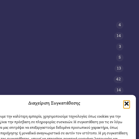
4
14
3
5
13
42
14
3
Διαχείριση Συγκατάθεσης
8
ουμε την καλύτερη εμπειρία, χρησιμοποιούμε τεχνολογίες όπως cookies για την
/και την πρόσβαση σε πληροφορίες συσκευών. Η συγκατάθεση για τις εν λόγω
11
θα μας επιτρέψει να επεξεργαστούμε δεδομένα προσωπικού χαρακτήρα, όπως
4
περιήγησης ή μοναδικά αναγνωριστικά σε αυτόν τον ιστότοπο. Η μη συγκατάθεση