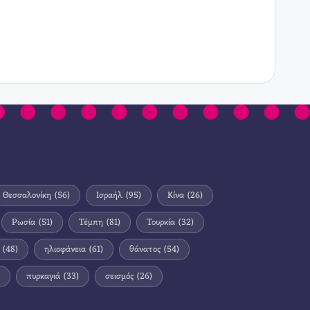
Θεσσαλονίκη
(56)
Ισραήλ
(95)
Κίνα
(26)
Ρωσία
(51)
Τέμπη
(81)
Τουρκία
(32)
(48)
ηλιοφάνεια
(61)
θάνατος
(54)
πυρκαγιά
(33)
σεισμός
(26)