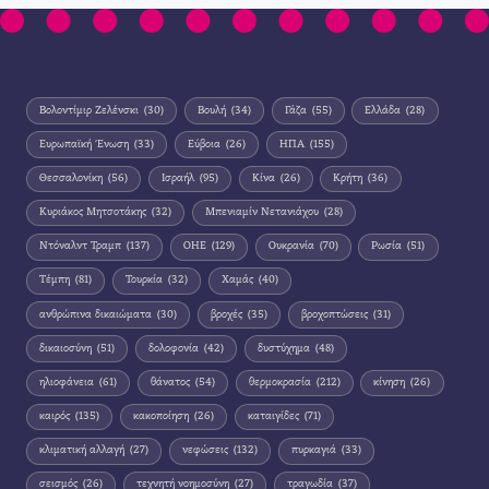
Βολοντίμιρ Ζελένσκι
(30)
Βουλή
(34)
Γάζα
(55)
Ελλάδα
(28)
Ευρωπαϊκή Ένωση
(33)
Εύβοια
(26)
ΗΠΑ
(155)
Θεσσαλονίκη
(56)
Ισραήλ
(95)
Κίνα
(26)
Κρήτη
(36)
Κυριάκος Μητσοτάκης
(32)
Μπενιαμίν Νετανιάχου
(28)
Ντόναλντ Τραμπ
(137)
ΟΗΕ
(129)
Ουκρανία
(70)
Ρωσία
(51)
Τέμπη
(81)
Τουρκία
(32)
Χαμάς
(40)
ανθρώπινα δικαιώματα
(30)
βροχές
(35)
βροχοπτώσεις
(31)
δικαιοσύνη
(51)
δολοφονία
(42)
δυστύχημα
(48)
ηλιοφάνεια
(61)
θάνατος
(54)
θερμοκρασία
(212)
κίνηση
(26)
καιρός
(135)
κακοποίηση
(26)
καταιγίδες
(71)
κλιματική αλλαγή
(27)
νεφώσεις
(132)
πυρκαγιά
(33)
σεισμός
(26)
τεχνητή νοημοσύνη
(27)
τραγωδία
(37)