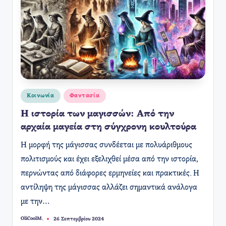
Αναρτήθηκε
Κοινωνία
Φαντασία
σε
Η ιστορία των μαγισσών: Από την
αρχαία μαγεία στη σύγχρονη κουλτούρα
Η μορφή της μάγισσας συνδέεται με πολυάριθμους
πολιτισμούς και έχει εξελιχθεί μέσα από την ιστορία,
περνώντας από διάφορες ερμηνείες και πρακτικές. Η
αντίληψη της μάγισσας αλλάζει σημαντικά ανάλογα
με την…
OliCoolM.
26 Σεπτεμβρίου 2024
Συγγραφέας: