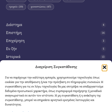
τροχαίο
(39)
χιονοπτώσεις
(47)
Διάστημα
4
Επιστήμη
14
Επιχείρηση
3
Ευ ζήν
5
Ιστορικά
13
Κοινωνία
42
Διαχείριση Συγκατάθεσης
Περιβάλλον
14
Για να παρέχουμε την καλύτερη εμπειρία, χρησιμοποιούμε τεχνολογίες όπως
Τέχνη
3
cookies για την αποθήκευση ή/και την πρόσβαση σε πληροφορίες συσκευών. Η
συγκατάθεση για τις εν λόγω τεχνολογίες θα μας επιτρέψει να επεξεργαστούμε
Τεχνολογία
8
δεδομένα προσωπικού χαρακτήρα, όπως συμπεριφορά περιήγησης ή μοναδικά
αναγνωριστικά σε αυτόν τον ιστότοπο. Η μη συγκατάθεση ή η ανάκληση της
Υγεία
11
συγκατάθεσης, μπορεί να επηρεάσει αρνητικά ορισμένες λειτουργίες και
Φαντασία
δυνατότητες.
4