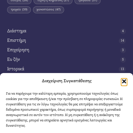
σεισμός
(26)
τεχνητή νοημοσύνη
(27)
τραγωδία
(37)
τροχαίο
(39)
χιονοπτώσεις
(47)
Διάστημα
4
Επιστήμη
14
Επιχείρηση
3
Ευ ζήν
5
Ιστορικά
13
Κοινωνία
42
Διαχείριση Συγκατάθεσης
Περιβάλλον
14
Για να παρέχουμε την καλύτερη εμπειρία, χρησιμοποιούμε τεχνολογίες όπως
Τέχνη
3
cookies για την αποθήκευση ή/και την πρόσβαση σε πληροφορίες συσκευών. Η
συγκατάθεση για τις εν λόγω τεχνολογίες θα μας επιτρέψει να επεξεργαστούμε
Τεχνολογία
8
δεδομένα προσωπικού χαρακτήρα, όπως συμπεριφορά περιήγησης ή μοναδικά
αναγνωριστικά σε αυτόν τον ιστότοπο. Η μη συγκατάθεση ή η ανάκληση της
Υγεία
11
συγκατάθεσης, μπορεί να επηρεάσει αρνητικά ορισμένες λειτουργίες και
Φαντασία
δυνατότητες.
4