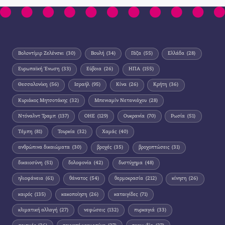
Βολοντίμιρ Ζελένσκι
(30)
Βουλή
(34)
Γάζα
(55)
Ελλάδα
(28)
Ευρωπαϊκή Ένωση
(33)
Εύβοια
(26)
ΗΠΑ
(155)
Θεσσαλονίκη
(56)
Ισραήλ
(95)
Κίνα
(26)
Κρήτη
(36)
Κυριάκος Μητσοτάκης
(32)
Μπενιαμίν Νετανιάχου
(28)
Ντόναλντ Τραμπ
(137)
ΟΗΕ
(129)
Ουκρανία
(70)
Ρωσία
(51)
Τέμπη
(81)
Τουρκία
(32)
Χαμάς
(40)
ανθρώπινα δικαιώματα
(30)
βροχές
(35)
βροχοπτώσεις
(31)
δικαιοσύνη
(51)
δολοφονία
(42)
δυστύχημα
(48)
ηλιοφάνεια
(61)
θάνατος
(54)
θερμοκρασία
(212)
κίνηση
(26)
καιρός
(135)
κακοποίηση
(26)
καταιγίδες
(71)
κλιματική αλλαγή
(27)
νεφώσεις
(132)
πυρκαγιά
(33)