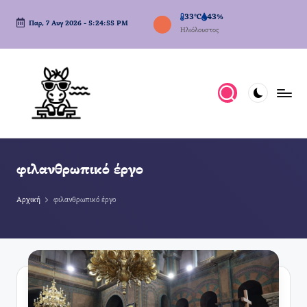
33°C
43%
Παρ, 7 Αυγ 2026
-
5:24:56 PM
Μετάβαση
Ηλιόλουστος
σε
περιεχόμενο
φιλανθρωπικό έργο
Αρχική
φιλανθρωπικό έργο