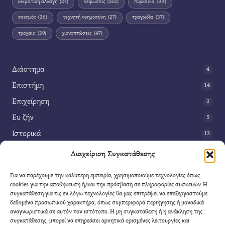
κλιματική αλλαγή
(27)
νεφώσεις
(132)
πυρκαγιά
(33)
σεισμός
(26)
τεχνητή νοημοσύνη
(27)
τραγωδία
(37)
τροχαίο
(39)
χιονοπτώσεις
(47)
Διάστημα
4
Επιστήμη
14
Επιχείρηση
3
Ευ ζήν
5
Ιστορικά
13
Κοινωνία
42
Διαχείριση Συγκατάθεσης
Περιβάλλον
14
Για να παρέχουμε την καλύτερη εμπειρία, χρησιμοποιούμε τεχνολογίες όπως
Τέχνη
3
cookies για την αποθήκευση ή/και την πρόσβαση σε πληροφορίες συσκευών. Η
συγκατάθεση για τις εν λόγω τεχνολογίες θα μας επιτρέψει να επεξεργαστούμε
Τεχνολογία
8
δεδομένα προσωπικού χαρακτήρα, όπως συμπεριφορά περιήγησης ή μοναδικά
αναγνωριστικά σε αυτόν τον ιστότοπο. Η μη συγκατάθεση ή η ανάκληση της
Υγεία
11
συγκατάθεσης, μπορεί να επηρεάσει αρνητικά ορισμένες λειτουργίες και