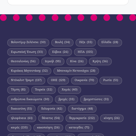
Βολοντίμιρ Ζελένσκι
(30)
Βουλή
(34)
Γάζα
(55)
Ελλάδα
(28)
Ευρωπαϊκή Ένωση
(33)
Εύβοια
(26)
ΗΠΑ
(155)
Θεσσαλονίκη
(56)
Ισραήλ
(95)
Κίνα
(26)
Κρήτη
(36)
Κυριάκος Μητσοτάκης
(32)
Μπενιαμίν Νετανιάχου
(28)
Ντόναλντ Τραμπ
(137)
ΟΗΕ
(129)
Ουκρανία
(70)
Ρωσία
(51)
Τέμπη
(81)
Τουρκία
(32)
Χαμάς
(40)
ανθρώπινα δικαιώματα
(30)
βροχές
(35)
βροχοπτώσεις
(31)
δικαιοσύνη
(51)
δολοφονία
(42)
δυστύχημα
(48)
ηλιοφάνεια
(61)
θάνατος
(54)
θερμοκρασία
(212)
κίνηση
(26)
καιρός
(135)
κακοποίηση
(26)
καταιγίδες
(71)