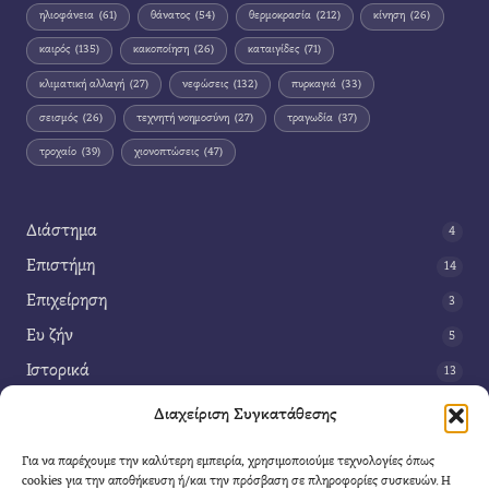
ηλιοφάνεια
(61)
θάνατος
(54)
θερμοκρασία
(212)
κίνηση
(26)
καιρός
(135)
κακοποίηση
(26)
καταιγίδες
(71)
κλιματική αλλαγή
(27)
νεφώσεις
(132)
πυρκαγιά
(33)
σεισμός
(26)
τεχνητή νοημοσύνη
(27)
τραγωδία
(37)
τροχαίο
(39)
χιονοπτώσεις
(47)
Διάστημα
4
Επιστήμη
14
Επιχείρηση
3
Ευ ζήν
5
Ιστορικά
13
Κοινωνία
42
Διαχείριση Συγκατάθεσης
Περιβάλλον
14
Για να παρέχουμε την καλύτερη εμπειρία, χρησιμοποιούμε τεχνολογίες όπως
Τέχνη
3
cookies για την αποθήκευση ή/και την πρόσβαση σε πληροφορίες συσκευών. Η