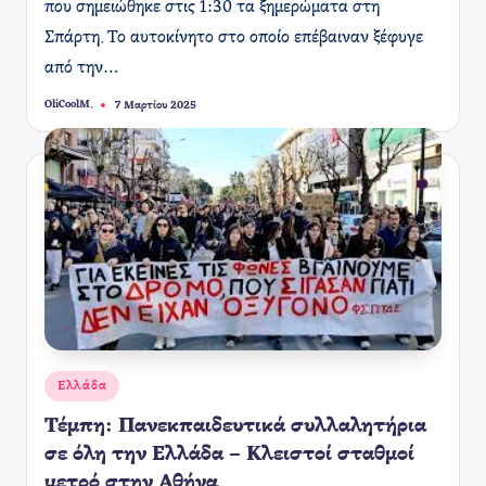
που σημειώθηκε στις 1:30 τα ξημερώματα στη
Σπάρτη. Το αυτοκίνητο στο οποίο επέβαιναν ξέφυγε
από την…
OliCoolM.
7 Μαρτίου 2025
Συγγραφέας:
Αναρτήθηκε
Ελλάδα
σε
Τέμπη: Πανεκπαιδευτικά συλλαλητήρια
σε όλη την Ελλάδα – Κλειστοί σταθμοί
μετρό στην Αθήνα