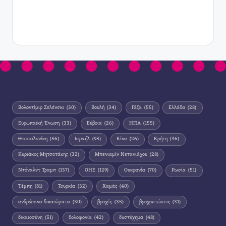
Βολοντίμιρ Ζελένσκι
(30)
Βουλή
(34)
Γάζα
(55)
Ελλάδα
(28)
Ευρωπαϊκή Ένωση
(33)
Εύβοια
(26)
ΗΠΑ
(155)
Θεσσαλονίκη
(56)
Ισραήλ
(95)
Κίνα
(26)
Κρήτη
(36)
Κυριάκος Μητσοτάκης
(32)
Μπενιαμίν Νετανιάχου
(28)
Ντόναλντ Τραμπ
(137)
ΟΗΕ
(129)
Ουκρανία
(70)
Ρωσία
(51)
Τέμπη
(81)
Τουρκία
(32)
Χαμάς
(40)
ανθρώπινα δικαιώματα
(30)
βροχές
(35)
βροχοπτώσεις
(31)
δικαιοσύνη
(51)
δολοφονία
(42)
δυστύχημα
(48)