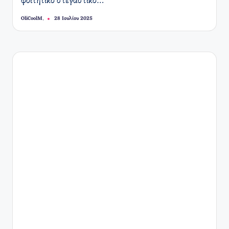
φοιτητικό στεγαστικό…
OliCoolM.
28 Ιουλίου 2025
Συγγραφέας: