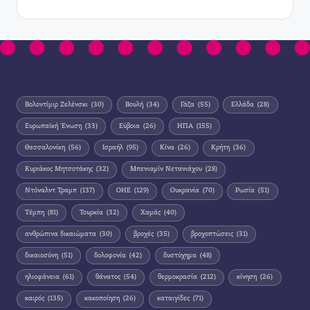
Βολοντίμιρ Ζελένσκι
(30)
Βουλή
(34)
Γάζα
(55)
Ελλάδα
(28)
Ευρωπαϊκή Ένωση
(33)
Εύβοια
(26)
ΗΠΑ
(155)
Θεσσαλονίκη
(56)
Ισραήλ
(95)
Κίνα
(26)
Κρήτη
(36)
Κυριάκος Μητσοτάκης
(32)
Μπενιαμίν Νετανιάχου
(28)
Ντόναλντ Τραμπ
(137)
ΟΗΕ
(129)
Ουκρανία
(70)
Ρωσία
(51)
Τέμπη
(81)
Τουρκία
(32)
Χαμάς
(40)
ανθρώπινα δικαιώματα
(30)
βροχές
(35)
βροχοπτώσεις
(31)
δικαιοσύνη
(51)
δολοφονία
(42)
δυστύχημα
(48)
ηλιοφάνεια
(61)
θάνατος
(54)
θερμοκρασία
(212)
κίνηση
(26)
καιρός
(135)
κακοποίηση
(26)
καταιγίδες
(71)