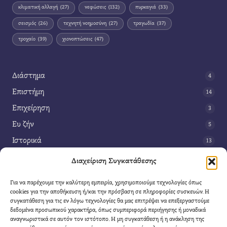
κλιματική αλλαγή
(27)
νεφώσεις
(132)
πυρκαγιά
(33)
σεισμός
(26)
τεχνητή νοημοσύνη
(27)
τραγωδία
(37)
τροχαίο
(39)
χιονοπτώσεις
(47)
Διάστημα
4
Επιστήμη
14
Επιχείρηση
3
Ευ ζήν
5
Ιστορικά
13
Κοινωνία
42
Διαχείριση Συγκατάθεσης
Περιβάλλον
14
Για να παρέχουμε την καλύτερη εμπειρία, χρησιμοποιούμε τεχνολογίες όπως
Τέχνη
3
cookies για την αποθήκευση ή/και την πρόσβαση σε πληροφορίες συσκευών. Η
συγκατάθεση για τις εν λόγω τεχνολογίες θα μας επιτρέψει να επεξεργαστούμε
Τεχνολογία
8
δεδομένα προσωπικού χαρακτήρα, όπως συμπεριφορά περιήγησης ή μοναδικά
αναγνωριστικά σε αυτόν τον ιστότοπο. Η μη συγκατάθεση ή η ανάκληση της
Υγεία
11