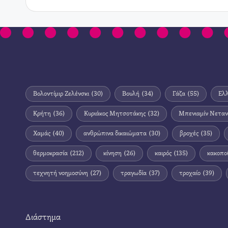
Βολοντίμιρ Ζελένσκι
(30)
Βουλή
(34)
Γάζα
(55)
Ελ
Κρήτη
(36)
Κυριάκος Μητσοτάκης
(32)
Μπενιαμίν Νεταν
Χαμάς
(40)
ανθρώπινα δικαιώματα
(30)
βροχές
(35)
θερμοκρασία
(212)
κίνηση
(26)
καιρός
(135)
κακοπο
τεχνητή νοημοσύνη
(27)
τραγωδία
(37)
τροχαίο
(39)
Διάστημα