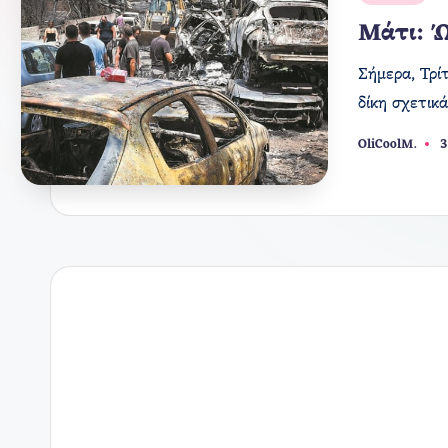
σε
Μάτι: Ώ
Σήμερα, Τρί
δίκη σχετικ
OliCoolM.
3
Συγγραφέας: