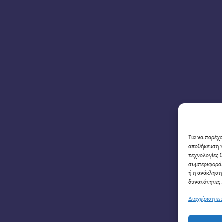
Για να παρέχ
αποθήκευση ή
τεχνολογίες 
συμπεριφορά 
ή η ανάκληση
δυνατότητες.
Διαχείριση ε