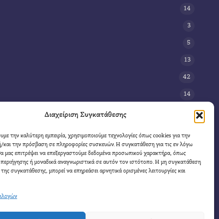
14
3
5
13
42
14
3
Διαχείριση Συγκατάθεσης
8
ουμε την καλύτερη εμπειρία, χρησιμοποιούμε τεχνολογίες όπως cookies για την
/και την πρόσβαση σε πληροφορίες συσκευών. Η συγκατάθεση για τις εν λόγω
11
θα μας επιτρέψει να επεξεργαστούμε δεδομένα προσωπικού χαρακτήρα, όπως
4
περιήγησης ή μοναδικά αναγνωριστικά σε αυτόν τον ιστότοπο. Η μη συγκατάθεση
 της συγκατάθεσης, μπορεί να επηρεάσει αρνητικά ορισμένες λειτουργίες και
πιλογών