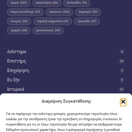
καιρός
(135)
κακοποίηση
(26)
καταιγίδες
(71)
κλιματική αλλαγή
(27)
νεφώσεις
(132)
πυρκαγιά
(33)
σεισμός
(26)
τεχνητή νοημοσύνη
(27)
τραγωδία
(37)
τροχαίο
(39)
χιονοπτώσεις
(47)
Διάστημα
4
Επιστήμη
14
Επιχείρηση
3
Ευ ζήν
5
Ιστορικά
13
Κοινωνία
42
Διαχείριση Συγκατάθεσης
Περιβάλλον
14
Για να παρέχουμε την καλύτερη εμπειρία, χρησιμοποιούμε τεχνολογίες όπως
Τέχνη
3
cookies για την αποθήκευση ή/και την πρόσβαση σε πληροφορίες συσκευών. Η
συγκατάθεση για τις εν λόγω τεχνολογίες θα μας επιτρέψει να επεξεργαστούμε
Τεχνολογία
8
δεδομένα προσωπικού χαρακτήρα, όπως συμπεριφορά περιήγησης ή μοναδικά