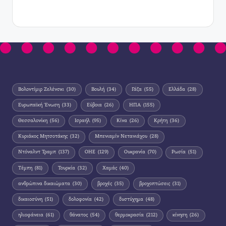
Βολοντίμιρ Ζελένσκι
(30)
Βουλή
(34)
Γάζα
(55)
Ελλάδα
(28)
Ευρωπαϊκή Ένωση
(33)
Εύβοια
(26)
ΗΠΑ
(155)
Θεσσαλονίκη
(56)
Ισραήλ
(95)
Κίνα
(26)
Κρήτη
(36)
Κυριάκος Μητσοτάκης
(32)
Μπενιαμίν Νετανιάχου
(28)
Ντόναλντ Τραμπ
(137)
ΟΗΕ
(129)
Ουκρανία
(70)
Ρωσία
(51)
Τέμπη
(81)
Τουρκία
(32)
Χαμάς
(40)
ανθρώπινα δικαιώματα
(30)
βροχές
(35)
βροχοπτώσεις
(31)
δικαιοσύνη
(51)
δολοφονία
(42)
δυστύχημα
(48)
ηλιοφάνεια
(61)
θάνατος
(54)
θερμοκρασία
(212)
κίνηση
(26)