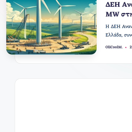
σε
ΔΕΗ Ανα
MW στη
Η ΔΕΗ Ανανε
Ελλάδα, συν
OliCoolM.
2
Συγγραφέας: