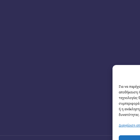
Για να παρέχ
αποθήκευση ή
τεχνολογίες 
συμπεριφορά 
ή η ανάκληση
δυνατότητες.
Διαχείριση ε