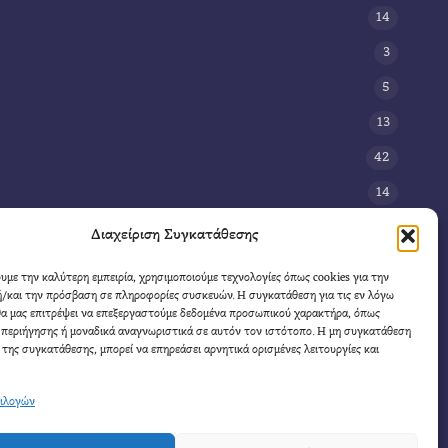
14
3
5
13
42
14
3
Διαχείριση Συγκατάθεσης
8
ουμε την καλύτερη εμπειρία, χρησιμοποιούμε τεχνολογίες όπως cookies για την
/και την πρόσβαση σε πληροφορίες συσκευών. Η συγκατάθεση για τις εν λόγω
11
θα μας επιτρέψει να επεξεργαστούμε δεδομένα προσωπικού χαρακτήρα, όπως
4
περιήγησης ή μοναδικά αναγνωριστικά σε αυτόν τον ιστότοπο. Η μη συγκατάθεση
 της συγκατάθεσης, μπορεί να επηρεάσει αρνητικά ορισμένες λειτουργίες και
πιλογών