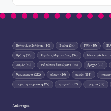
Βολοντίμιρ Ζελένσκι
(30)
Βουλή
(34)
Γάζα
(55)
Ελ
Κρήτη
(36)
Κυριάκος Μητσοτάκης
(32)
Μπενιαμίν Νεταν
Χαμάς
(40)
ανθρώπινα δικαιώματα
(30)
βροχές
(35)
θερμοκρασία
(212)
κίνηση
(26)
καιρός
(135)
κακοπο
τεχνητή νοημοσύνη
(27)
τραγωδία
(37)
τροχαίο
(39)
Διάστημα