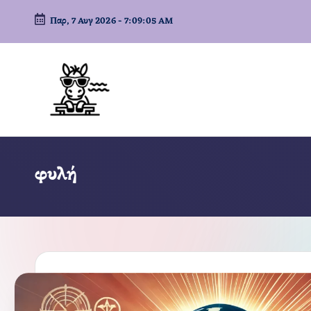
Παρ, 7 Αυγ 2026
-
7:09:06 AM
Μετάβαση
σε
περιεχόμενο
φυλή