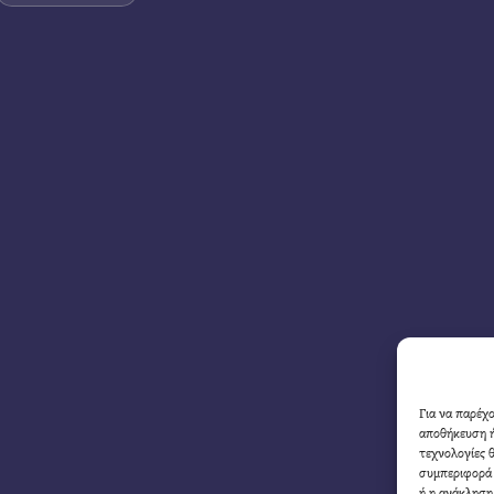
Για να παρέχ
αποθήκευση ή
τεχνολογίες 
συμπεριφορά 