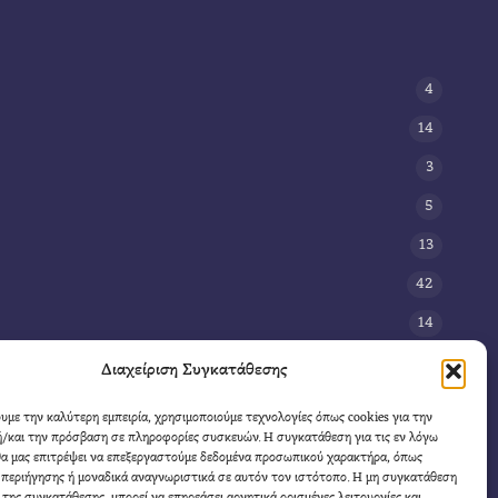
4
14
3
5
13
42
14
3
Διαχείριση Συγκατάθεσης
8
ουμε την καλύτερη εμπειρία, χρησιμοποιούμε τεχνολογίες όπως cookies για την
/και την πρόσβαση σε πληροφορίες συσκευών. Η συγκατάθεση για τις εν λόγω
11
θα μας επιτρέψει να επεξεργαστούμε δεδομένα προσωπικού χαρακτήρα, όπως
4
περιήγησης ή μοναδικά αναγνωριστικά σε αυτόν τον ιστότοπο. Η μη συγκατάθεση