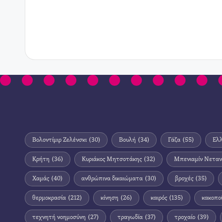
Βολοντίμιρ Ζελένσκι
(30)
Βουλή
(34)
Γάζα
(55)
Ελ
Κρήτη
(36)
Κυριάκος Μητσοτάκης
(32)
Μπενιαμίν Νεταν
Χαμάς
(40)
ανθρώπινα δικαιώματα
(30)
βροχές
(35)
θερμοκρασία
(212)
κίνηση
(26)
καιρός
(135)
κακοπο
τεχνητή νοημοσύνη
(27)
τραγωδία
(37)
τροχαίο
(39)