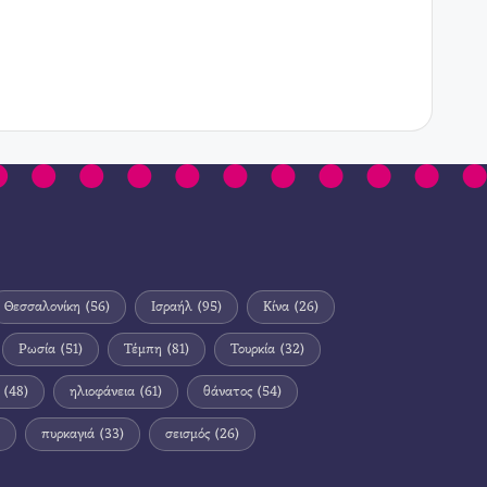
Θεσσαλονίκη
(56)
Ισραήλ
(95)
Κίνα
(26)
Ρωσία
(51)
Τέμπη
(81)
Τουρκία
(32)
(48)
ηλιοφάνεια
(61)
θάνατος
(54)
πυρκαγιά
(33)
σεισμός
(26)