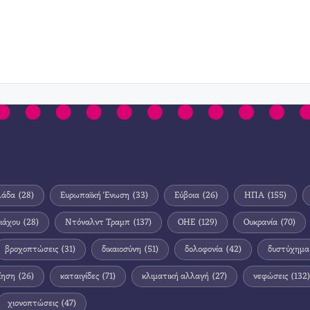
λάδα
(28)
Ευρωπαϊκή Ένωση
(33)
Εύβοια
(26)
ΗΠΑ
(155)
ιάχου
(28)
Ντόναλντ Τραμπ
(137)
ΟΗΕ
(129)
Ουκρανία
(70)
βροχοπτώσεις
(31)
δικαιοσύνη
(51)
δολοφονία
(42)
δυστύχημα
ίηση
(26)
καταιγίδες
(71)
κλιματική αλλαγή
(27)
νεφώσεις
(132)
χιονοπτώσεις
(47)