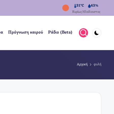
31°C
43%
Κυρίως Ηλιόλουστος
ρα
Πρόγνωση καιρού
Ράδιο (Beta)
Αρχική
φυλή