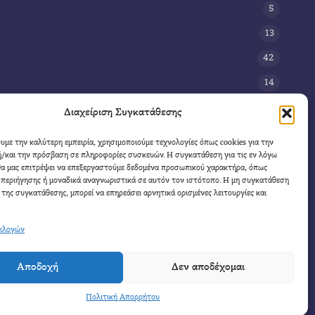
5
13
42
14
3
Διαχείριση Συγκατάθεσης
8
ουμε την καλύτερη εμπειρία, χρησιμοποιούμε τεχνολογίες όπως cookies για την
/και την πρόσβαση σε πληροφορίες συσκευών. Η συγκατάθεση για τις εν λόγω
11
θα μας επιτρέψει να επεξεργαστούμε δεδομένα προσωπικού χαρακτήρα, όπως
4
περιήγησης ή μοναδικά αναγνωριστικά σε αυτόν τον ιστότοπο. Η μη συγκατάθεση
 της συγκατάθεσης, μπορεί να επηρεάσει αρνητικά ορισμένες λειτουργίες και
πιλογών
Αποδοχή
Δεν αποδέχομαι
ωνία
 η πηγή.
Πολιτική Απορρήτου