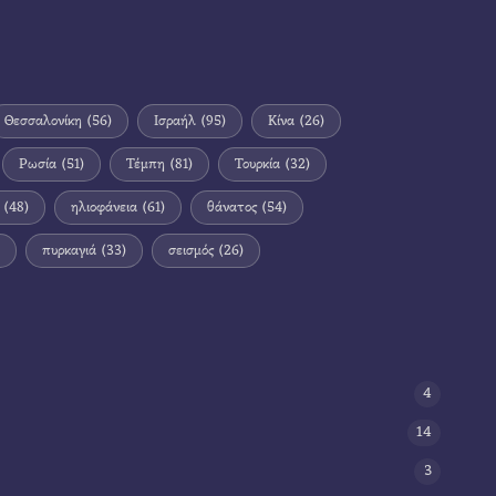
Θεσσαλονίκη
(56)
Ισραήλ
(95)
Κίνα
(26)
Ρωσία
(51)
Τέμπη
(81)
Τουρκία
(32)
(48)
ηλιοφάνεια
(61)
θάνατος
(54)
πυρκαγιά
(33)
σεισμός
(26)
4
14
3