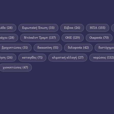
λάδα
(28)
Ευρωπαϊκή Ένωση
(33)
Εύβοια
(26)
ΗΠΑ
(155)
ιάχου
(28)
Ντόναλντ Τραμπ
(137)
ΟΗΕ
(129)
Ουκρανία
(70)
βροχοπτώσεις
(31)
δικαιοσύνη
(51)
δολοφονία
(42)
δυστύχημα
ίηση
(26)
καταιγίδες
(71)
κλιματική αλλαγή
(27)
νεφώσεις
(132)
χιονοπτώσεις
(47)