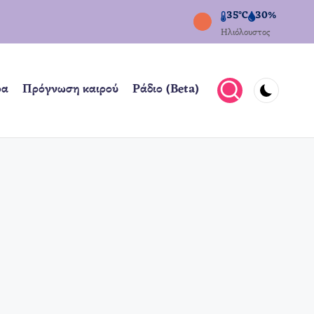
35°C
30%
Ηλιόλουστος
ρα
Πρόγνωση καιρού
Ράδιο (Beta)