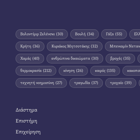
Βολοντίμιρ Ζελένσκι
(30)
Βουλή
(34)
Γάζα
(55)
Ελ
Κρήτη
(36)
Κυριάκος Μητσοτάκης
(32)
Μπενιαμίν Νεταν
Χαμάς
(40)
ανθρώπινα δικαιώματα
(30)
βροχές
(35)
θερμοκρασία
(212)
κίνηση
(26)
καιρός
(135)
κακοπο
τεχνητή νοημοσύνη
(27)
τραγωδία
(37)
τροχαίο
(39)
Διάστημα
Επιστήμη
Επιχείρηση