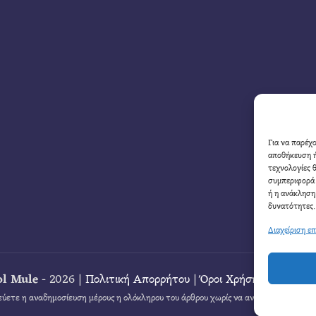
Για να παρέχ
αποθήκευση ή
τεχνολογίες 
συμπεριφορά 
ή η ανάκληση
δυνατότητες.
Διαχείριση ε
ol Mule
- 2026 |
Πολιτική Απορρήτου
|
Όροι Χρήσης
|
Επικοιν
ύετε η αναδημοσίευση μέρους η ολόκληρου του άρθρου χωρίς να αναφέρετε καθαρά