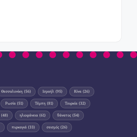
Θεσσαλονίκη
(56)
Ισραήλ
(95)
Κίνα
(26)
Ρωσία
(51)
Τέμπη
(81)
Τουρκία
(32)
(48)
ηλιοφάνεια
(61)
θάνατος
(54)
πυρκαγιά
(33)
σεισμός
(26)