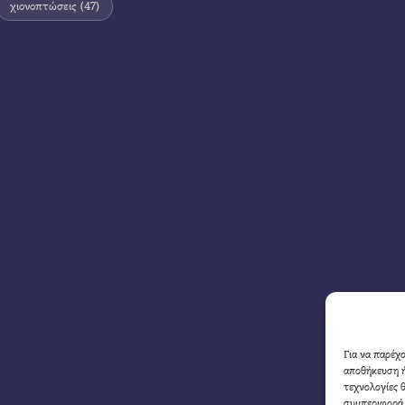
χιονοπτώσεις
(47)
Για να παρέχ
αποθήκευση ή
τεχνολογίες 
συμπεριφορά 