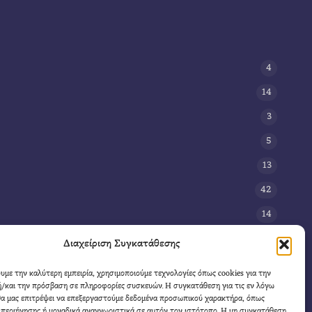
4
14
3
5
13
42
14
3
Διαχείριση Συγκατάθεσης
8
ουμε την καλύτερη εμπειρία, χρησιμοποιούμε τεχνολογίες όπως cookies για την
/και την πρόσβαση σε πληροφορίες συσκευών. Η συγκατάθεση για τις εν λόγω
11
θα μας επιτρέψει να επεξεργαστούμε δεδομένα προσωπικού χαρακτήρα, όπως
4
περιήγησης ή μοναδικά αναγνωριστικά σε αυτόν τον ιστότοπο. Η μη συγκατάθεση