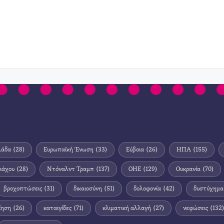
λάδα
(28)
Ευρωπαϊκή Ένωση
(33)
Εύβοια
(26)
ΗΠΑ
(155)
ιάχου
(28)
Ντόναλντ Τραμπ
(137)
ΟΗΕ
(129)
Ουκρανία
(70)
βροχοπτώσεις
(31)
δικαιοσύνη
(51)
δολοφονία
(42)
δυστύχημα
ίηση
(26)
καταιγίδες
(71)
κλιματική αλλαγή
(27)
νεφώσεις
(132)