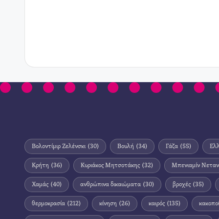
Βολοντίμιρ Ζελένσκι
(30)
Βουλή
(34)
Γάζα
(55)
Ελ
Κρήτη
(36)
Κυριάκος Μητσοτάκης
(32)
Μπενιαμίν Νεταν
Χαμάς
(40)
ανθρώπινα δικαιώματα
(30)
βροχές
(35)
θερμοκρασία
(212)
κίνηση
(26)
καιρός
(135)
κακοπο