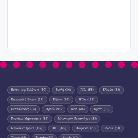
Βολοντίμιρ Ζελένσκι
(30)
Βουλή
(34)
Γάζα
(55)
Ελλάδα
(28)
Ευρωπαϊκή Ένωση
(33)
Εύβοια
(26)
ΗΠΑ
(155)
Θεσσαλονίκη
(56)
Ισραήλ
(95)
Κίνα
(26)
Κρήτη
(36)
Κυριάκος Μητσοτάκης
(32)
Μπενιαμίν Νετανιάχου
(28)
Ντόναλντ Τραμπ
(137)
ΟΗΕ
(129)
Ουκρανία
(70)
Ρωσία
(51)
Τέμπη
(81)
Τουρκία
(32)
Χαμάς
(40)