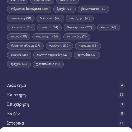
ανθρώπινα δικαιώματα
(30)
βροχές
(35)
βροχοπτώσεις
(31)
δικαιοσύνη
(51)
δολοφονία
(42)
δυστύχημα
(48)
ηλιοφάνεια
(61)
θάνατος
(54)
θερμοκρασία
(212)
κίνηση
(26)
καιρός
(135)
κακοποίηση
(26)
καταιγίδες
(71)
κλιματική αλλαγή
(27)
νεφώσεις
(132)
πυρκαγιά
(33)
σεισμός
(26)
τεχνητή νοημοσύνη
(27)
τραγωδία
(37)
τροχαίο
(39)
χιονοπτώσεις
(47)
Διάστημα
4
Επιστήμη
14
Επιχείρηση
3
Ευ ζήν
5
Ιστορικά
13