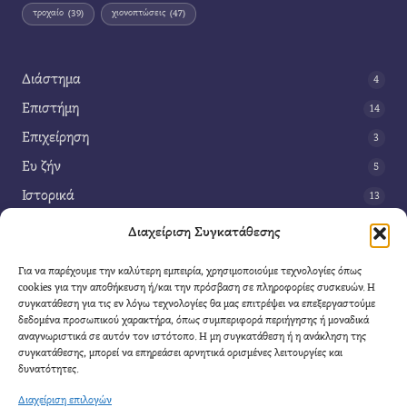
τροχαίο
(39)
χιονοπτώσεις
(47)
Διάστημα
4
Επιστήμη
14
Επιχείρηση
3
Ευ ζήν
5
Ιστορικά
13
Κοινωνία
42
Διαχείριση Συγκατάθεσης
Περιβάλλον
14
Για να παρέχουμε την καλύτερη εμπειρία, χρησιμοποιούμε τεχνολογίες όπως
Τέχνη
3
cookies για την αποθήκευση ή/και την πρόσβαση σε πληροφορίες συσκευών. Η
συγκατάθεση για τις εν λόγω τεχνολογίες θα μας επιτρέψει να επεξεργαστούμε
Τεχνολογία
8
δεδομένα προσωπικού χαρακτήρα, όπως συμπεριφορά περιήγησης ή μοναδικά
αναγνωριστικά σε αυτόν τον ιστότοπο. Η μη συγκατάθεση ή η ανάκληση της
Υγεία
11
συγκατάθεσης, μπορεί να επηρεάσει αρνητικά ορισμένες λειτουργίες και
Φαντασία
δυνατότητες.
4
Διαχείριση επιλογών