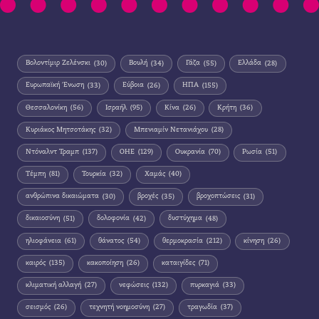
Βολοντίμιρ Ζελένσκι
(30)
Βουλή
(34)
Γάζα
(55)
Ελλάδα
(28)
Ευρωπαϊκή Ένωση
(33)
Εύβοια
(26)
ΗΠΑ
(155)
Θεσσαλονίκη
(56)
Ισραήλ
(95)
Κίνα
(26)
Κρήτη
(36)
Κυριάκος Μητσοτάκης
(32)
Μπενιαμίν Νετανιάχου
(28)
Ντόναλντ Τραμπ
(137)
ΟΗΕ
(129)
Ουκρανία
(70)
Ρωσία
(51)
Τέμπη
(81)
Τουρκία
(32)
Χαμάς
(40)
ανθρώπινα δικαιώματα
(30)
βροχές
(35)
βροχοπτώσεις
(31)
δικαιοσύνη
(51)
δολοφονία
(42)
δυστύχημα
(48)
ηλιοφάνεια
(61)
θάνατος
(54)
θερμοκρασία
(212)
κίνηση
(26)
καιρός
(135)
κακοποίηση
(26)
καταιγίδες
(71)
κλιματική αλλαγή
(27)
νεφώσεις
(132)
πυρκαγιά
(33)
σεισμός
(26)
τεχνητή νοημοσύνη
(27)
τραγωδία
(37)