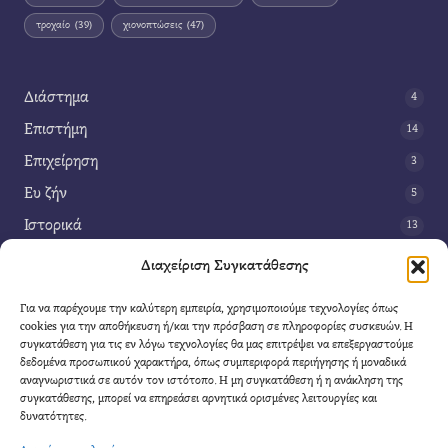
τροχαίο
(39)
χιονοπτώσεις
(47)
Διάστημα
4
Επιστήμη
14
Επιχείρηση
3
Ευ ζήν
5
Ιστορικά
13
Κοινωνία
42
Διαχείριση Συγκατάθεσης
Περιβάλλον
14
Για να παρέχουμε την καλύτερη εμπειρία, χρησιμοποιούμε τεχνολογίες όπως
Τέχνη
3
cookies για την αποθήκευση ή/και την πρόσβαση σε πληροφορίες συσκευών. Η
συγκατάθεση για τις εν λόγω τεχνολογίες θα μας επιτρέψει να επεξεργαστούμε
Τεχνολογία
8
δεδομένα προσωπικού χαρακτήρα, όπως συμπεριφορά περιήγησης ή μοναδικά
αναγνωριστικά σε αυτόν τον ιστότοπο. Η μη συγκατάθεση ή η ανάκληση της
Υγεία
11
συγκατάθεσης, μπορεί να επηρεάσει αρνητικά ορισμένες λειτουργίες και
Φαντασία
δυνατότητες.
4