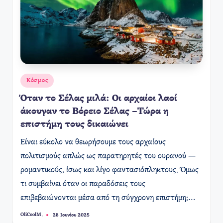
Αναρτήθηκε
Κόσμος
σε
Όταν το Σέλας μιλά: Οι αρχαίοι λαοί
άκουγαν το Βόρειο Σέλας –Τώρα η
επιστήμη τους δικαιώνει
Είναι εύκολο να θεωρήσουμε τους αρχαίους
πολιτισμούς απλώς ως παρατηρητές του ουρανού —
ρομαντικούς, ίσως και λίγο φαντασιόπληκτους. Όμως
τι συμβαίνει όταν οι παραδόσεις τους
επιβεβαιώνονται μέσα από τη σύγχρονη επιστήμη;…
OliCoolM.
28 Ιουνίου 2025
Συγγραφέας: