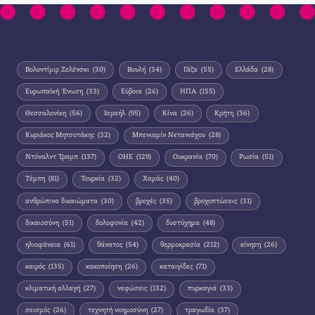
Βολοντίμιρ Ζελένσκι
(30)
Βουλή
(34)
Γάζα
(55)
Ελλάδα
(28)
Ευρωπαϊκή Ένωση
(33)
Εύβοια
(26)
ΗΠΑ
(155)
Θεσσαλονίκη
(56)
Ισραήλ
(95)
Κίνα
(26)
Κρήτη
(36)
Κυριάκος Μητσοτάκης
(32)
Μπενιαμίν Νετανιάχου
(28)
Ντόναλντ Τραμπ
(137)
ΟΗΕ
(129)
Ουκρανία
(70)
Ρωσία
(51)
Τέμπη
(81)
Τουρκία
(32)
Χαμάς
(40)
ανθρώπινα δικαιώματα
(30)
βροχές
(35)
βροχοπτώσεις
(31)
δικαιοσύνη
(51)
δολοφονία
(42)
δυστύχημα
(48)
ηλιοφάνεια
(61)
θάνατος
(54)
θερμοκρασία
(212)
κίνηση
(26)
καιρός
(135)
κακοποίηση
(26)
καταιγίδες
(71)
κλιματική αλλαγή
(27)
νεφώσεις
(132)
πυρκαγιά
(33)
σεισμός
(26)
τεχνητή νοημοσύνη
(27)
τραγωδία
(37)