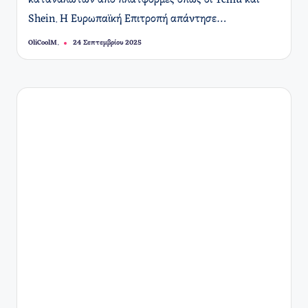
καταναλωτών από πλατφόρμες όπως οι Temu και
Shein. Η Ευρωπαϊκή Επιτροπή απάντησε…
OliCoolM.
24 Σεπτεμβρίου 2025
Συγγραφέας: