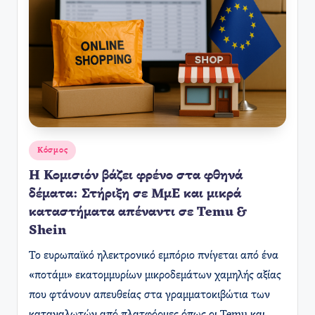
Αναρτήθηκε
Κόσμος
σε
Η Κομισιόν βάζει φρένο στα φθηνά
δέματα: Στήριξη σε ΜμΕ και μικρά
καταστήματα απέναντι σε Temu &
Shein
Το ευρωπαϊκό ηλεκτρονικό εμπόριο πνίγεται από ένα
«ποτάμι» εκατομμυρίων μικροδεμάτων χαμηλής αξίας
που φτάνουν απευθείας στα γραμματοκιβώτια των