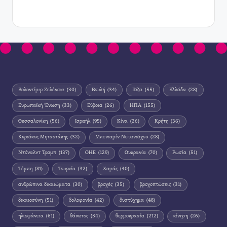
Βολοντίμιρ Ζελένσκι
(30)
Βουλή
(34)
Γάζα
(55)
Ελλάδα
(28)
Ευρωπαϊκή Ένωση
(33)
Εύβοια
(26)
ΗΠΑ
(155)
Θεσσαλονίκη
(56)
Ισραήλ
(95)
Κίνα
(26)
Κρήτη
(36)
Κυριάκος Μητσοτάκης
(32)
Μπενιαμίν Νετανιάχου
(28)
Ντόναλντ Τραμπ
(137)
ΟΗΕ
(129)
Ουκρανία
(70)
Ρωσία
(51)
Τέμπη
(81)
Τουρκία
(32)
Χαμάς
(40)
ανθρώπινα δικαιώματα
(30)
βροχές
(35)
βροχοπτώσεις
(31)
δικαιοσύνη
(51)
δολοφονία
(42)
δυστύχημα
(48)
ηλιοφάνεια
(61)
θάνατος
(54)
θερμοκρασία
(212)
κίνηση
(26)