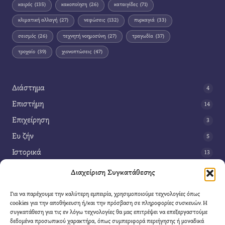
καιρός
(135)
κακοποίηση
(26)
καταιγίδες
(71)
κλιματική αλλαγή
(27)
νεφώσεις
(132)
πυρκαγιά
(33)
σεισμός
(26)
τεχνητή νοημοσύνη
(27)
τραγωδία
(37)
τροχαίο
(39)
χιονοπτώσεις
(47)
Διάστημα
4
Επιστήμη
14
Επιχείρηση
3
Ευ ζήν
5
Ιστορικά
13
Κοινωνία
42
Διαχείριση Συγκατάθεσης
Περιβάλλον
14
Για να παρέχουμε την καλύτερη εμπειρία, χρησιμοποιούμε τεχνολογίες όπως
Τέχνη
3
cookies για την αποθήκευση ή/και την πρόσβαση σε πληροφορίες συσκευών. Η
συγκατάθεση για τις εν λόγω τεχνολογίες θα μας επιτρέψει να επεξεργαστούμε
Τεχνολογία
8
δεδομένα προσωπικού χαρακτήρα, όπως συμπεριφορά περιήγησης ή μοναδικά